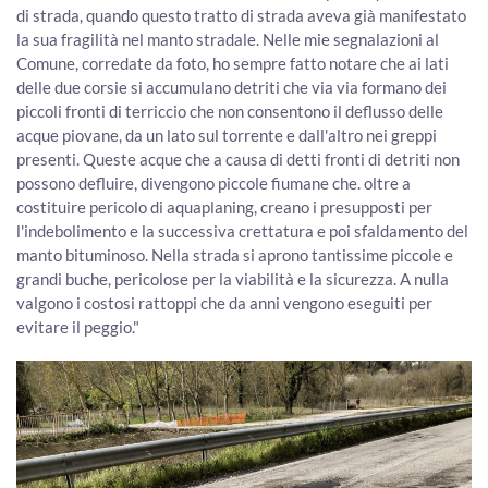
di strada, quando questo tratto di strada aveva già manifestato
la sua fragilità nel manto stradale. Nelle mie segnalazioni al
Comune, corredate da foto, ho sempre fatto notare che ai lati
delle due corsie si accumulano detriti che via via formano dei
piccoli fronti di terriccio che non consentono il deflusso delle
acque piovane, da un lato sul torrente e dall'altro nei greppi
presenti. Queste acque che a causa di detti fronti di detriti non
possono defluire, divengono piccole fiumane che. oltre a
costituire pericolo di aquaplaning, creano i presupposti per
l'indebolimento e la successiva crettatura e poi sfaldamento del
manto bituminoso. Nella strada si aprono tantissime piccole e
grandi buche, pericolose per la viabilità e la sicurezza. A nulla
valgono i costosi rattoppi che da anni vengono eseguiti per
evitare il peggio."