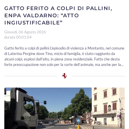
GATTO FERITO A COLPI DI PALLINI,
ENPA VALDARNO: “ATTO
INGIUSTIFICABILE”
Giovedì, 06 Agosto 2026
durata 00:01:04
Gatto ferito a colpi di pallini L'episodio di violenza a Montanto, nel comune
di Laterina Pergine dove Tino, micio di famiglia, è stato raggiunto da
alcuni colpi, esplosi dall'alto, in piena zona residenziale. Fatto che desta
forte preoccupazione non solo per la sorte dell’animale, ma anche per la...