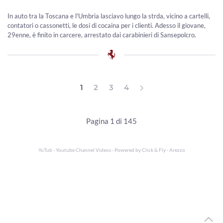
In auto tra la Toscana e l'Umbria lasciavo lungo la strda, vicino a cartelli,
contatori o cassonetti, le dosi di cocaina per i clienti. Adesso il giovane,
29enne, è finito in carcere, arrestato dai carabinieri di Sansepolcro.
1
2
3
4
Pagina 1 di 145
YuTub - Youtube Channel Videos - Powered by
Click & Fly - Arezzo