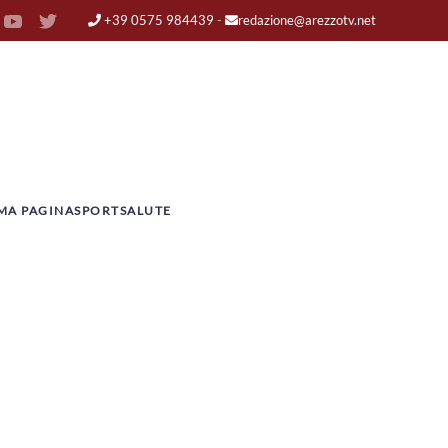
+39 0575 984439
-
redazione@arezzotv.net
MA PAGINA
SPORT
SALUTE