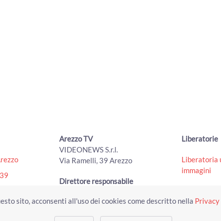
Arezzo TV
Liberatorie
VIDEONEWS S.r.l.
Arezzo
Liberatoria 
Via Ramelli, 39 Arezzo
immagini
439
Direttore responsabile
otv.net
Liberatoria 
Greta Settimelli
esto sito, acconsenti all'uso dei cookies come descritto nella
Privacy 
immagini mi
Partita Iva