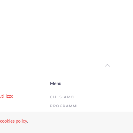
Menu
utilizzo
CHI SIAMO
PROGRAMMI
utilizzo
ARCHIVIO
cookies policy
.
norenni
TUTTI I VIDEO
PRIVACY E COOKIE