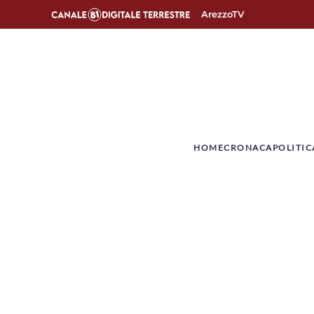
ArezzoTV
­HOME
CRONACA
POLITIC