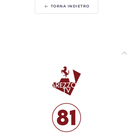
TORNA INDIETRO
Variante via Tiziano. Piomboni: “non saranno torri.
Progetto di vera riqualificazione urbana”
00:02:35 - Martedì, 04 Agosto 2026
ArezzoTV
Presidio di fronte alla Prefettura in ricordo di Fakir: "La
fragilità non si arresta"
00:01:00 - Martedì, 04 Agosto 2026
ArezzoTV
Foiano della Chiana, inaugurato il Fosso Salciaia per la
Sicurezza del Territorio
00:01:55 - Martedì, 04 Agosto 2026
ArezzoTV
Caldo record in Toscana: Lamma: "luglio è stato il più
caldo degli ultimi secoli"
00:03:27 - Martedì, 04 Agosto 2026
ArezzoTV
Sangue, l'appello di Avis e Giani: “Anche d'estate donare è
un gesto che salva la vita”
00:01:25 - Lunedì, 03 Agosto 2026
ArezzoTV