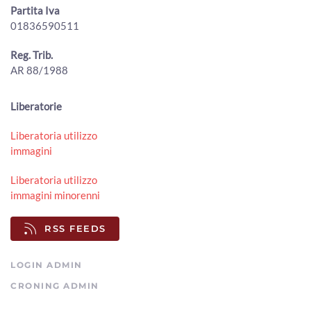
Partita Iva
Ventilatori per il carcere di Arezzo: la donazione dei
01836590511
giovani avvocati ai detenuti contro il caldo
00:02:03 - Venerdì, 31 Luglio 2026
ArezzoTV
Reg. Trib.
AR 88/1988
"Prezzi troppo bassi, gli agricoltori aretini sono allo
stremo": l'allarme lanciato da Cia Arezzo
00:02:15 - Giovedì, 30 Luglio 2026
Liberatorie
ArezzoTV
Liberatoria utilizzo
50 milioni di tasse non riscosse, il comune di Arezzo punta
immagini
al recupero
00:01:50 - Giovedì, 30 Luglio 2026
Liberatoria utilizzo
ArezzoTV
immagini minorenni
Ex mercato ortofrutticolo, passerella Rigutino e Cpia: le
interrogazioni in consiglio comunale
RSS FEEDS
00:03:39 - Giovedì, 30 Luglio 2026
ArezzoTV
LOGIN ADMIN
CRONING ADMIN