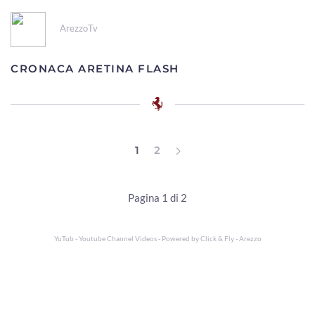
ArezzoTv
CRONACA ARETINA FLASH
1
2
Pagina 1 di 2
YuTub - Youtube Channel Videos - Powered by
Click & Fly - Arezzo