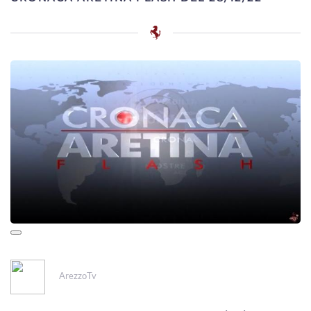
ArezzoTv