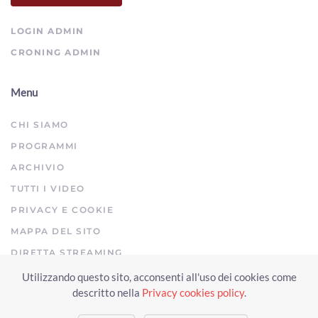
ArezzoTV
LOGIN ADMIN
CRONING ADMIN
Menu
CHI SIAMO
PROGRAMMI
ARCHIVIO
TUTTI I VIDEO
PRIVACY E COOKIE
MAPPA DEL SITO
DIRETTA STREAMING
Utilizzando questo sito, acconsenti all'uso dei cookies come
Copyright © 2023 Arezzo TV. Tutti i diritti riservati.
descritto nella
Privacy cookies policy
.
Realizzato da Click & Fly Arezzo 2023
Soluzioni web video fotografia
drone