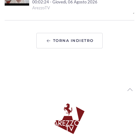
00:02:24 - Giovedì, 06 Agosto 2026
ArezzoTV
Tutori volontari per minori stranieri non accompagnati,
candidature aperte in Toscana
00:02:10 - Giovedì, 06 Agosto 2026
ArezzoTV
TORNA INDIETRO
Arezzo si prepara a festeggiare San Donato, Comanducci:
“novita' per i fuochi”
00:03:33 - Mercoledì, 05 Agosto 2026
ArezzoTV
Asilo nido “Ambarabà” di Soci, a settembre la riapertura
00:02:20 - Mercoledì, 05 Agosto 2026
ArezzoTV
Tragedia in A1, l'assessore Boni: “Regione impegnata sul
fronte sicurezza"
00:02:06 - Mercoledì, 05 Agosto 2026
ArezzoTV
Pericolo incendi, l'ordinanza in vigore nel Parco Nazionale
delle Foreste Casentinesi
00:02:47 - Mercoledì, 05 Agosto 2026