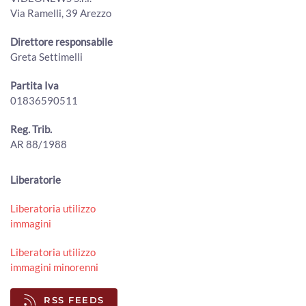
00:01:25 - Lunedì, 03 Agosto 2026
Via Ramelli, 39 Arezzo
ArezzoTV
Cortona, all’eremo de Le Celle la scultura San Francesco e
Direttore responsabile
il lupo di Ugo Riva
Greta Settimelli
00:02:19 - Lunedì, 03 Agosto 2026
ArezzoTV
Partita Iva
01836590511
Conclusi i lavori di manutenzione sul torrente Staggia,
movimentati circa 300 mc di sedimenti
00:01:32 - Sabato, 01 Agosto 2026
Reg. Trib.
ArezzoTV
AR 88/1988
Torri in via Tiziano, l'amministrazione va avanti. Il
Comitato: “Un errore”
Liberatorie
00:02:18 - Sabato, 01 Agosto 2026
ArezzoTV
Liberatoria utilizzo
immagini
Lucacci (Fdi): "giornalisti danno notizie false e infondate".
La lettera dell'Odg "inaccettabile"
00:01:50 - Venerdì, 31 Luglio 2026
Liberatoria utilizzo
ArezzoTV
immagini minorenni
La Regione Toscana approva il Piano faunistico venatorio
RSS FEEDS
00:02:06 - Venerdì, 31 Luglio 2026