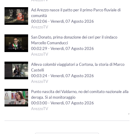
Ad Arezzo nasce il patto per il primo Parco fluviale di
comunità
00:02:06 - Venerdì, 07 Agosto 2026
ArezzoTV
San Donato, prima donazione dei ceri per il sindaco
Marcello Comanducci
00:02:29 - Venerdì, 07 Agosto 2026
ArezzoTV
Alleva colombi viaggiatori a Cortona, la storia di Marco
Castelli
00:03:24 - Venerdì, 07 Agosto 2026
ArezzoTV
Punto nascita del Valdarno, no del comitato nazionale alla
deroga. Sì al monitoraggio
00:03:00 - Venerdì, 07 Agosto 2026
ArezzoTV
Due 19enni aretini per un anno volontari in Perù. "Fare
del bene non è una perdita di tempo"
00:02:24 - Giovedì, 06 Agosto 2026