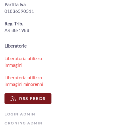
ArezzoTV
Partita Iva
01836590511
Cortona, all’eremo de Le Celle la scultura San Francesco e
il lupo di Ugo Riva
00:02:19 - Lunedì, 03 Agosto 2026
Reg. Trib.
ArezzoTV
AR 88/1988
Conclusi i lavori di manutenzione sul torrente Staggia,
movimentati circa 300 mc di sedimenti
Liberatorie
00:01:32 - Sabato, 01 Agosto 2026
ArezzoTV
Liberatoria utilizzo
immagini
Torri in via Tiziano, l'amministrazione va avanti. Il
Comitato: “Un errore”
00:02:18 - Sabato, 01 Agosto 2026
Liberatoria utilizzo
ArezzoTV
immagini minorenni
Lucacci (Fdi): "giornalisti danno notizie false e infondate".
RSS FEEDS
La lettera dell'Odg "inaccettabile"
00:01:50 - Venerdì, 31 Luglio 2026
ArezzoTV
LOGIN ADMIN
CRONING ADMIN