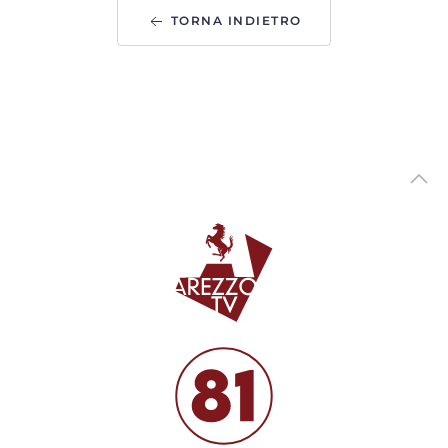
ArezzoTV
TORNA INDIETRO
Tutori volontari per minori stranieri non accompagnati,
candidature aperte in Toscana
00:02:10 - Giovedì, 06 Agosto 2026
ArezzoTV
Arezzo si prepara a festeggiare San Donato, Comanducci:
“novita' per i fuochi”
00:03:33 - Mercoledì, 05 Agosto 2026
ArezzoTV
Asilo nido “Ambarabà” di Soci, a settembre la riapertura
00:02:20 - Mercoledì, 05 Agosto 2026
ArezzoTV
Tragedia in A1, l'assessore Boni: “Regione impegnata sul
fronte sicurezza"
00:02:06 - Mercoledì, 05 Agosto 2026
ArezzoTV
Pericolo incendi, l'ordinanza in vigore nel Parco Nazionale
delle Foreste Casentinesi
00:02:47 - Mercoledì, 05 Agosto 2026
ArezzoTV