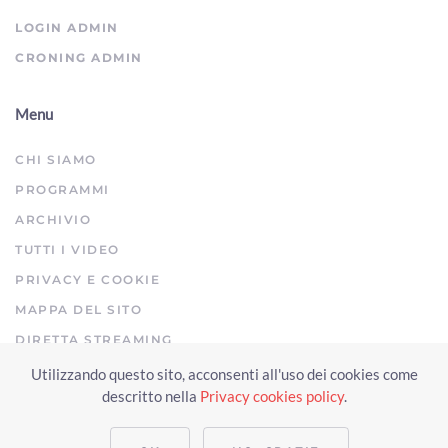
ArezzoTV
LOGIN ADMIN
CRONING ADMIN
Menu
CHI SIAMO
PROGRAMMI
ARCHIVIO
TUTTI I VIDEO
PRIVACY E COOKIE
MAPPA DEL SITO
DIRETTA STREAMING
Utilizzando questo sito, acconsenti all'uso dei cookies come
Copyright © 2023 Arezzo TV. Tutti i diritti riservati.
descritto nella
Privacy cookies policy
.
Realizzato da Click & Fly Arezzo 2023
Soluzioni web video fotografia
drone
applicativo video yutub 2023 by clickandfly