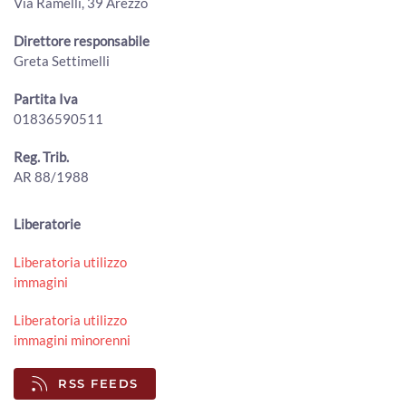
Via Ramelli, 39 Arezzo
ArezzoTV
Foiano della Chiana, inaugurato il Fosso Salciaia per la
Direttore responsabile
Sicurezza del Territorio
Greta Settimelli
00:01:55 - Martedì, 04 Agosto 2026
ArezzoTV
Partita Iva
01836590511
Caldo record in Toscana: Lamma: "luglio è stato il più
caldo degli ultimi secoli"
00:03:27 - Martedì, 04 Agosto 2026
Reg. Trib.
ArezzoTV
AR 88/1988
Sangue, l'appello di Avis e Giani: “Anche d'estate donare è
un gesto che salva la vita”
Liberatorie
00:01:25 - Lunedì, 03 Agosto 2026
ArezzoTV
Liberatoria utilizzo
immagini
Cortona, all’eremo de Le Celle la scultura San Francesco e
il lupo di Ugo Riva
00:02:19 - Lunedì, 03 Agosto 2026
Liberatoria utilizzo
ArezzoTV
immagini minorenni
Conclusi i lavori di manutenzione sul torrente Staggia,
RSS FEEDS
movimentati circa 300 mc di sedimenti
00:01:32 - Sabato, 01 Agosto 2026