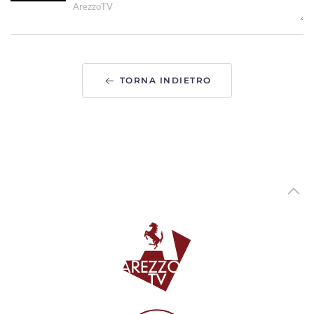
ArezzoTV
Alleva colombi viaggiatori a Cortona, la storia di Marco
Castelli
00:03:24 - Venerdì, 07 Agosto 2026
ArezzoTV
TORNA INDIETRO
Punto nascita del Valdarno, no del comitato nazionale alla
deroga. Sì al monitoraggio
00:03:00 - Venerdì, 07 Agosto 2026
ArezzoTV
Due 19enni aretini per un anno volontari in Perù. "Fare
del bene non è una perdita di tempo"
00:02:24 - Giovedì, 06 Agosto 2026
ArezzoTV
Tutori volontari per minori stranieri non accompagnati,
candidature aperte in Toscana
00:02:10 - Giovedì, 06 Agosto 2026
ArezzoTV
Arezzo si prepara a festeggiare San Donato, Comanducci:
“novita' per i fuochi”
00:03:33 - Mercoledì, 05 Agosto 2026