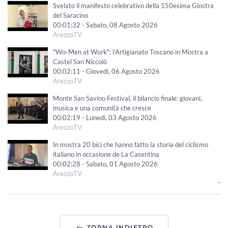
Svelato il manifesto celebrativo della 150esima Giostra
del Saracino
00:01:32 - Sabato, 08 Agosto 2026
ArezzoTV
"Wo-Men at Work": l’Artigianato Toscano in Mostra a
Castel San Niccolò
00:02:11 - Giovedì, 06 Agosto 2026
ArezzoTV
Monte San Savino Festival, il bilancio finale: giovani,
musica e una comunità che cresce
00:02:19 - Lunedì, 03 Agosto 2026
ArezzoTV
In mostra 20 bici che hanno fatto la storia del ciclismo
italiano in occasione de La Casentina
00:02:28 - Sabato, 01 Agosto 2026
ArezzoTV
E' tornata la Fiera Antiquaria, Marcantoni: “in gran salute.
215 espositori e tanti turisti”
00:02:18 - Sabato, 01 Agosto 2026
ArezzoTV
TORNA INDIETRO