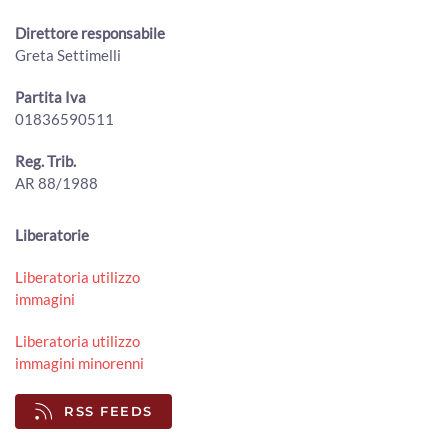
00:03:31 - Lunedì, 20 Luglio 2026
Direttore responsabile
ArezzoTV
Greta Settimelli
MenGo Music Fest, I Cani chiudono l’edizione 2026
00:01:25 - Lunedì, 20 Luglio 2026
Partita Iva
ArezzoTV
01836590511
Foiano della Chiana, oltre 5.000 presenze per la Festa
Reg. Trib.
della Birra 2026
00:01:07 - Lunedì, 20 Luglio 2026
AR 88/1988
ArezzoTV
A Stia prende forma il "Terzo Paradiso" di Pistoletto per i
Liberatorie
50 anni della Biennale d'Arte Fabbrile
00:02:34 - Sabato, 18 Luglio 2026
Liberatoria utilizzo
ArezzoTV
immagini
The Zen Circus sul palco del Mengo Music Fest
Liberatoria utilizzo
00:01:15 - Sabato, 18 Luglio 2026
immagini minorenni
ArezzoTV
RSS FEEDS