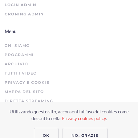
LOGIN ADMIN
CRONING ADMIN
Menu
CHI SIAMO
PROGRAMMI
ARCHIVIO
TUTTI I VIDEO
PRIVACY E COOKIE
MAPPA DEL SITO
DIRETTA STREAMING
Utilizzando questo sito, acconsenti all'uso dei cookies come
Copyright © 2023 Arezzo TV. Tutti i diritti riservati.
descritto nella
Privacy cookies policy
.
Realizzato da Click & Fly Arezzo 2023
Soluzioni web video fotografia
drone
applicativo video yutub 2023 by clickandfly
OK
NO, GRAZIE