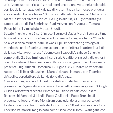
un’edizione sempre ricca di grandi nomi ancora una volta nella splendida
cornice della terrazza del Palazzo di Fraternita. La kermesse prenderà il
via venerdì 3 luglio alle ore 18,30 con L'alfabeto del sangue. Chi ha ucciso
Mara Calisti? di Alvaro Fiorucci il 3 luglio alle 18,30. Il giornalista già
caporedattore di Tgr Umbria sarà ad Arezzo con l'avvocato Tamara
Pelucchini e il giornalista Matteo Giusti.
Sabato 4 luglio alle 21 sarà invece il turno di Dacia Maraini con la ultima
fatica letteraria Scritture Segrete. Domenica 12 luglio alle ore 21 nella
Sala Vasariana tornerà Zahi Hawass il più importante egittologo al
mondo che parlerà delle ultime scoperte e proietterà in anteprima il film
della sua vita avventurosa “L’uomo con il cappello”. Sabato 18 luglio
sempre alle 21 Sua Eminenza il cardinale Gualtiero Bassetti dialogherà
con il fondatore di Rondine Franco Vaccari sulla figura di San Francesco,
presenta Luigi Alberti. Domenica 19 luglio alle 21 Marcello Veneziani
racconterà il libro Nietzsche e Marx si davano la mano, con Federico
d’Ascoli caporedattore de La Nazione di Arezzo.
Giovedì 23 luglio alle 21 il direttore del Giornale Tommaso Cerno
presenta Le Ragioni di Giuda con carlo Gabellini, mentre giovedì 30 luglio
Guido Barlozzetti racconta L’Intervallo, Diario Papale con Cesare
Baccheschi. Venerdì 31 luglio Paolo Giulierini e Paolo Bruschetti
presentano l’opera Mare Monstrum concludendo la prima parte del
Festival con Luca Tosi. L’Isola del Libro torna il 18 settembre alle 21 con
Federico Palmaroli, meglio noto come Osho, con il libro Awanagana con