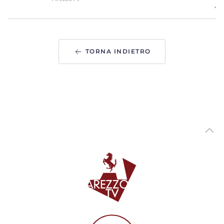
"Le Mirage History" infiamma Monte San Savino,
successo per i 40 anni dello storico locale
00:01:41 - Venerdì, 31 Luglio 2026
ArezzoTV
TORNA INDIETRO
Arezzo Città del Natale, ufficializzate le date: si parte il
14 novembre
00:01:12 - Venerdì, 31 Luglio 2026
ArezzoTV
Monte San Savino Festival entra nell'ultima settimana
00:02:08 - Martedì, 28 Luglio 2026
ArezzoTV
Opera Seme Festival, la serata conclusiva al Teatro
Petrarca con“Jazz on Broadway”
00:01:42 - Lunedì, 27 Luglio 2026
ArezzoTV
L'abito di Anita Garibaldi arriva in mostra ad Arezzo
00:04:29 - Venerdì, 24 Luglio 2026
ArezzoTV