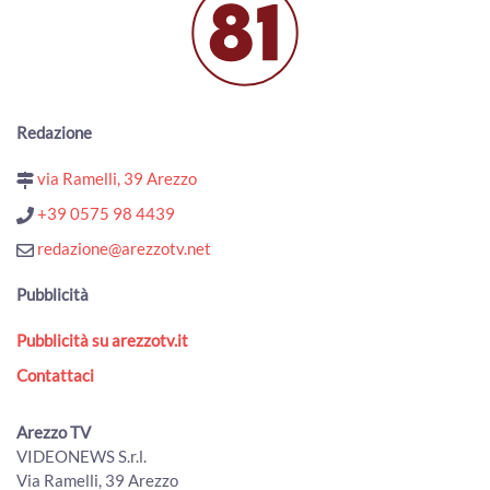
Terre d’Arezzo Music Festival, prosegue la XXI edizione
00:02:02 - Mercoledì, 22 Luglio 2026
ArezzoTV
Una notte, tre eventi: Mengo music fest, Moonlight
festival e Notte bianca
00:01:55 - Mercoledì, 22 Luglio 2026
Redazione
ArezzoTV
via Ramelli, 39 Arezzo
Angoli fioriti a Pratovecchio, la sfida dei fiori e dell'arte nei
piccoli rioni
+39 0575 98 4439
00:01:31 - Martedì, 21 Luglio 2026
redazione@arezzotv.net
ArezzoTV
Torna a Bibbiena "Bandiere sotto le Stelle"
Pubblicità
00:01:46 - Martedì, 21 Luglio 2026
ArezzoTV
Pubblicità su arezzotv.it
“Arezzo Città delle Bandiere”: inaugurato il nuovo
Contattaci
percorso espositivo permanente
00:02:58 - Martedì, 21 Luglio 2026
ArezzoTV
Arezzo TV
VIDEONEWS S.r.l.
Naturalmente Pianoforte, l'alba a Romena con Gloria
Via Ramelli, 39 Arezzo
Campaner e Paolo Ruffini