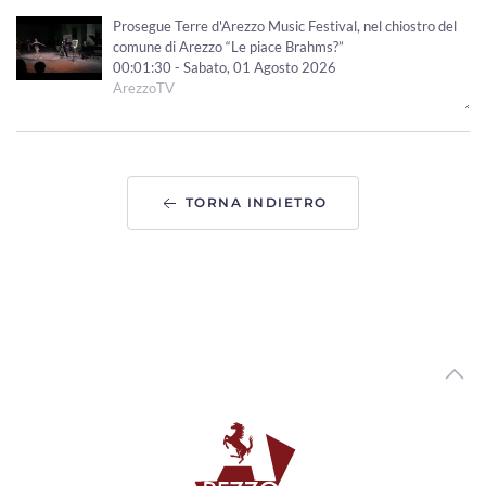
Prosegue Terre d'Arezzo Music Festival, nel chiostro del
comune di Arezzo “Le piace Brahms?”
00:01:30 - Sabato, 01 Agosto 2026
ArezzoTV
"Le Mirage History" infiamma Monte San Savino,
successo per i 40 anni dello storico locale
00:01:41 - Venerdì, 31 Luglio 2026
ArezzoTV
TORNA INDIETRO
Arezzo Città del Natale, ufficializzate le date: si parte il
14 novembre
00:01:12 - Venerdì, 31 Luglio 2026
ArezzoTV
Monte San Savino Festival entra nell'ultima settimana
00:02:08 - Martedì, 28 Luglio 2026
ArezzoTV
Opera Seme Festival, la serata conclusiva al Teatro
Petrarca con“Jazz on Broadway”
00:01:42 - Lunedì, 27 Luglio 2026
ArezzoTV