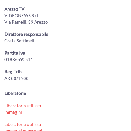
00:02:58 - Martedì, 21 Luglio 2026
ArezzoTV
Arezzo TV
VIDEONEWS S.r.l.
Naturalmente Pianoforte, l'alba a Romena con Gloria
Via Ramelli, 39 Arezzo
Campaner e Paolo Ruffini
00:03:31 - Lunedì, 20 Luglio 2026
Direttore responsabile
ArezzoTV
Greta Settimelli
MenGo Music Fest, I Cani chiudono l’edizione 2026
00:01:25 - Lunedì, 20 Luglio 2026
Partita Iva
ArezzoTV
01836590511
Foiano della Chiana, oltre 5.000 presenze per la Festa
Reg. Trib.
della Birra 2026
00:01:07 - Lunedì, 20 Luglio 2026
AR 88/1988
ArezzoTV
A Stia prende forma il "Terzo Paradiso" di Pistoletto per i
Liberatorie
50 anni della Biennale d'Arte Fabbrile
00:02:34 - Sabato, 18 Luglio 2026
Liberatoria utilizzo
ArezzoTV
immagini
The Zen Circus sul palco del Mengo Music Fest
Liberatoria utilizzo
00:01:15 - Sabato, 18 Luglio 2026
immagini minorenni
ArezzoTV