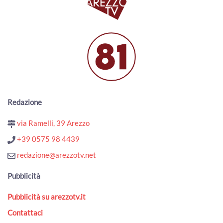
L'abito di Anita Garibaldi arriva in mostra ad Arezzo
00:04:29 - Venerdì, 24 Luglio 2026
ArezzoTV
Terre d’Arezzo Music Festival, prosegue la XXI edizione
00:02:02 - Mercoledì, 22 Luglio 2026
ArezzoTV
Una notte, tre eventi: Mengo music fest, Moonlight
festival e Notte bianca
00:01:55 - Mercoledì, 22 Luglio 2026
Redazione
ArezzoTV
via Ramelli, 39 Arezzo
Angoli fioriti a Pratovecchio, la sfida dei fiori e dell'arte nei
piccoli rioni
+39 0575 98 4439
00:01:31 - Martedì, 21 Luglio 2026
redazione@arezzotv.net
ArezzoTV
Torna a Bibbiena "Bandiere sotto le Stelle"
Pubblicità
00:01:46 - Martedì, 21 Luglio 2026
ArezzoTV
Pubblicità su arezzotv.it
“Arezzo Città delle Bandiere”: inaugurato il nuovo
Contattaci
percorso espositivo permanente