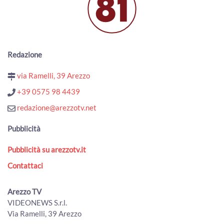
00:02:02 - Mercoledì, 22 Luglio 2026
ArezzoTV
Una notte, tre eventi: Mengo music fest, Moonlight
festival e Notte bianca
00:01:55 - Mercoledì, 22 Luglio 2026
Redazione
ArezzoTV
via Ramelli, 39 Arezzo
Angoli fioriti a Pratovecchio, la sfida dei fiori e dell'arte nei
piccoli rioni
+39 0575 98 4439
00:01:31 - Martedì, 21 Luglio 2026
redazione@arezzotv.net
ArezzoTV
Torna a Bibbiena "Bandiere sotto le Stelle"
Pubblicità
00:01:46 - Martedì, 21 Luglio 2026
ArezzoTV
Pubblicità su arezzotv.it
“Arezzo Città delle Bandiere”: inaugurato il nuovo
Contattaci
percorso espositivo permanente
00:02:58 - Martedì, 21 Luglio 2026
ArezzoTV
Arezzo TV
VIDEONEWS S.r.l.
Naturalmente Pianoforte, l'alba a Romena con Gloria
Via Ramelli, 39 Arezzo
Campaner e Paolo Ruffini