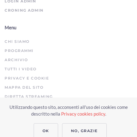
LOGIN ADMIN
CRONING ADMIN
Menu
CHI SIAMO
PROGRAMMI
ARCHIVIO
TUTTI I VIDEO
PRIVACY E COOKIE
MAPPA DEL SITO
DIRETTA STREAMING
Utilizzando questo sito, acconsenti all'uso dei cookies come
Copyright © 2023 Arezzo TV. Tutti i diritti riservati.
descritto nella
Privacy cookies policy
.
Realizzato da Click & Fly Arezzo 2023
Soluzioni web video fotografia
drone
applicativo video yutub 2023 by clickandfly
OK
NO, GRAZIE