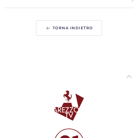
"Le Mirage History" infiamma Monte San Savino,
successo per i 40 anni dello storico locale
00:01:41 - Venerdì, 31 Luglio 2026
ArezzoTV
TORNA INDIETRO
Arezzo Città del Natale, ufficializzate le date: si parte il
14 novembre
00:01:12 - Venerdì, 31 Luglio 2026
ArezzoTV
Monte San Savino Festival entra nell'ultima settimana
00:02:08 - Martedì, 28 Luglio 2026
ArezzoTV
Opera Seme Festival, la serata conclusiva al Teatro
Petrarca con“Jazz on Broadway”
00:01:42 - Lunedì, 27 Luglio 2026
ArezzoTV
L'abito di Anita Garibaldi arriva in mostra ad Arezzo
00:04:29 - Venerdì, 24 Luglio 2026
ArezzoTV
Terre d’Arezzo Music Festival, prosegue la XXI edizione