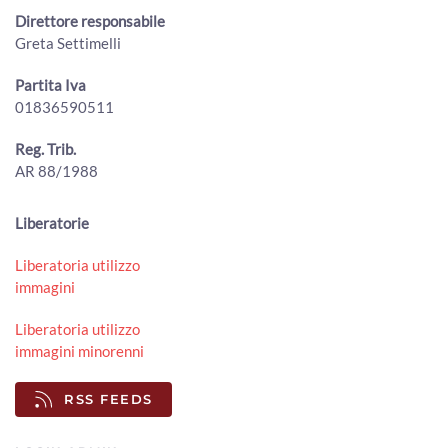
00:03:31 - Lunedì, 20 Luglio 2026
Direttore responsabile
ArezzoTV
Greta Settimelli
MenGo Music Fest, I Cani chiudono l’edizione 2026
00:01:25 - Lunedì, 20 Luglio 2026
Partita Iva
ArezzoTV
01836590511
Foiano della Chiana, oltre 5.000 presenze per la Festa
Reg. Trib.
della Birra 2026
00:01:07 - Lunedì, 20 Luglio 2026
AR 88/1988
ArezzoTV
A Stia prende forma il "Terzo Paradiso" di Pistoletto per i
Liberatorie
50 anni della Biennale d'Arte Fabbrile
00:02:34 - Sabato, 18 Luglio 2026
Liberatoria utilizzo
ArezzoTV
immagini
The Zen Circus sul palco del Mengo Music Fest
Liberatoria utilizzo
00:01:15 - Sabato, 18 Luglio 2026
immagini minorenni
ArezzoTV
RSS FEEDS