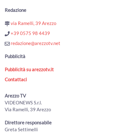
festival e Notte bianca
00:01:55 - Mercoledì, 22 Luglio 2026
Redazione
ArezzoTV
via Ramelli, 39 Arezzo
Angoli fioriti a Pratovecchio, la sfida dei fiori e dell'arte nei
piccoli rioni
+39 0575 98 4439
00:01:31 - Martedì, 21 Luglio 2026
redazione@arezzotv.net
ArezzoTV
Torna a Bibbiena "Bandiere sotto le Stelle"
Pubblicità
00:01:46 - Martedì, 21 Luglio 2026
ArezzoTV
Pubblicità su arezzotv.it
“Arezzo Città delle Bandiere”: inaugurato il nuovo
Contattaci
percorso espositivo permanente
00:02:58 - Martedì, 21 Luglio 2026
ArezzoTV
Arezzo TV
VIDEONEWS S.r.l.
Naturalmente Pianoforte, l'alba a Romena con Gloria
Via Ramelli, 39 Arezzo
Campaner e Paolo Ruffini
00:03:31 - Lunedì, 20 Luglio 2026
Direttore responsabile
ArezzoTV
Greta Settimelli
MenGo Music Fest, I Cani chiudono l’edizione 2026
00:01:25 - Lunedì, 20 Luglio 2026