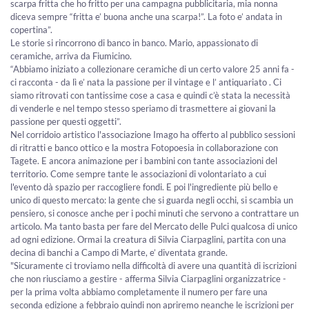
scarpa fritta che ho fritto per una campagna pubblicitaria, mia nonna
diceva sempre “fritta e’ buona anche una scarpa!”. La foto e’ andata in
copertina”.
Le storie si rincorrono di banco in banco. Mario, appassionato di
ceramiche, arriva da Fiumicino.
“Abbiamo iniziato a collezionare ceramiche di un certo valore 25 anni fa -
ci racconta - da lì e’ nata la passione per il vintage e l’ antiquariato . Ci
siamo ritrovati con tantissime cose a casa e quindi c’è stata la necessità
di venderle e nel tempo stesso speriamo di trasmettere ai giovani la
passione per questi oggetti”.
Nel corridoio artistico l'associazione Imago ha offerto al pubblico sessioni
di ritratti e banco ottico e la mostra Fotopoesia in collaborazione con
Tagete. E ancora animazione per i bambini con tante associazioni del
territorio. Come sempre tante le associazioni di volontariato a cui
l'evento dà spazio per raccogliere fondi. E poi l'ingrediente più bello e
unico di questo mercato: la gente che si guarda negli occhi, si scambia un
pensiero, si conosce anche per i pochi minuti che servono a contrattare un
articolo. Ma tanto basta per fare del Mercato delle Pulci qualcosa di unico
ad ogni edizione. Ormai la creatura di Silvia Ciarpaglini, partita con una
decina di banchi a Campo di Marte, e’ diventata grande.
"Sicuramente ci troviamo nella difficoltà di avere una quantità di iscrizioni
che non riusciamo a gestire - afferma Silvia Ciarpaglini organizzatrice -
per la prima volta abbiamo completamente il numero per fare una
seconda edizione a febbraio quindi non apriremo neanche le iscrizioni per