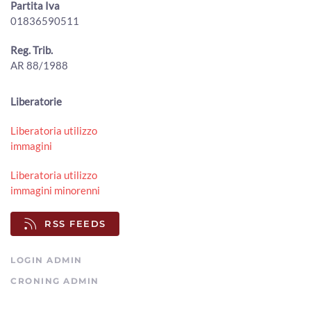
Partita Iva
ArezzoTV
01836590511
Foiano della Chiana, oltre 5.000 presenze per la Festa
Reg. Trib.
della Birra 2026
00:01:07 - Lunedì, 20 Luglio 2026
AR 88/1988
ArezzoTV
A Stia prende forma il "Terzo Paradiso" di Pistoletto per i
Liberatorie
50 anni della Biennale d'Arte Fabbrile
00:02:34 - Sabato, 18 Luglio 2026
Liberatoria utilizzo
ArezzoTV
immagini
The Zen Circus sul palco del Mengo Music Fest
Liberatoria utilizzo
00:01:15 - Sabato, 18 Luglio 2026
immagini minorenni
ArezzoTV
RSS FEEDS
LOGIN ADMIN
CRONING ADMIN