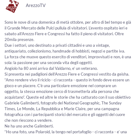
ArezzoTV
Sono le nove di una domenica di metà ottobre, per altro di bel tempo e già
il Grande Mercato delle Pulci pullula di visitatori. L’evento ospitato ieri e
sabato all’Arezzo Fiere e Congressi ha fatto il pieno di visitatori. Oltre
20mila presenze.
Due i settori, uno destinato a privati cittadini e uno a vintage,
antiquariato, collezionismo, handmade di hobbisti, negozi e partite iva.
La forza che muove questo esercito di venditori, improvvisati e non, è una
sola: la passione per una seconda vita degli oggetti.
Angiolo ha 80 anni arriva dal Valdarno, e’ un veterano.
Si presenta nei padiglioni dell’Arezzo Fiere e Congressi vestito da geisha.
“Amo rendere vivo il riciclo - ci racconta - questo in fondo deve essere un
gioco e un piacere. C’è una particolare emozione nel comprare un
oggetto, la stessa emozione cerco di trasmetterla alla persona che
acquistano”. Queste ed altre le storie che ha catturato con il suo obiettivo
Gabriele Galimberti, fotografo del National Geographic, The Sunday
Times, Le Monde, La Repubblica e Marie Claire, per una campagna
fotografica con i partecipanti storici del mercato e gli oggetti del cuore
che non riescono a vendere.
Ne ha uno anche Galimberti.
“Ho una foto, una Polaroid, la tengo nel portafoglio - ci racconta - e’ una