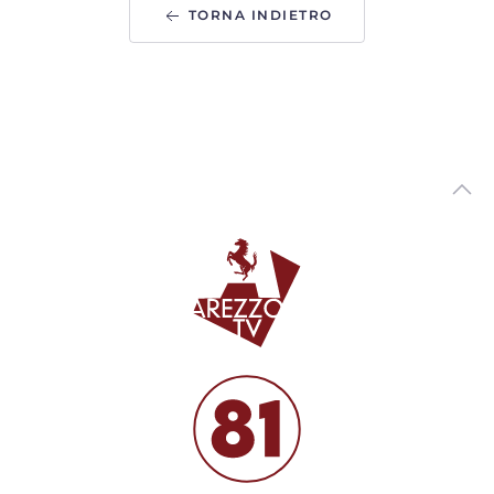
TORNA INDIETRO
Arezzo Città del Natale, ufficializzate le date: si parte il
14 novembre
00:01:12 - Venerdì, 31 Luglio 2026
ArezzoTV
Monte San Savino Festival entra nell'ultima settimana
00:02:08 - Martedì, 28 Luglio 2026
ArezzoTV
Opera Seme Festival, la serata conclusiva al Teatro
Petrarca con“Jazz on Broadway”
00:01:42 - Lunedì, 27 Luglio 2026
ArezzoTV
L'abito di Anita Garibaldi arriva in mostra ad Arezzo
00:04:29 - Venerdì, 24 Luglio 2026
ArezzoTV
Terre d’Arezzo Music Festival, prosegue la XXI edizione
00:02:02 - Mercoledì, 22 Luglio 2026
ArezzoTV
Una notte, tre eventi: Mengo music fest, Moonlight