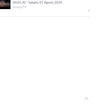
00:01:30 - Sabato, 01 Agosto 2026
ArezzoTV
"Le Mirage History" infiamma Monte San Savino,
successo per i 40 anni dello storico locale
00:01:41 - Venerdì, 31 Luglio 2026
ArezzoTV
Arezzo Città del Natale, ufficializzate le date: si parte il
14 novembre
00:01:12 - Venerdì, 31 Luglio 2026
ArezzoTV
Monte San Savino Festival entra nell'ultima settimana
00:02:08 - Martedì, 28 Luglio 2026
ArezzoTV
Opera Seme Festival, la serata conclusiva al Teatro
Petrarca con“Jazz on Broadway”
00:01:42 - Lunedì, 27 Luglio 2026
ArezzoTV
L'abito di Anita Garibaldi arriva in mostra ad Arezzo
00:04:29 - Venerdì, 24 Luglio 2026