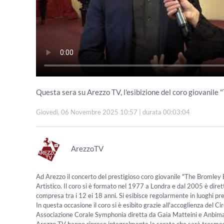
Questa sera su Arezzo TV, l'esibizione del coro giovanile
Giovedì, 06 Novembre 2025 10:57
| durata 00:03:04
ArezzoTV
Ad Arezzo il concerto del prestigioso coro giovanile "The Bromley 
Artistico. Il coro si è formato nel 1977 a Londra e dal 2005 è dire
compresa tra i 12 ei 18 anni. Si esibisce regolarmente in luoghi pre
In questa occasione il coro si è esibito grazie all'accoglienza del Ci
Associazione Corale Symphonia diretta da Gaia Matteini e Anbima
Arezzo TV hanno ripreso integralmente la serata che sarà trasme