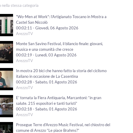
o nella stessa categoria
"Wo-Men at Work": l’Artigianato Toscano in Mostra a
Castel San Niccolò
00:02:11 - Giovedì, 06 Agosto 2026
ArezzoTV
Monte San Savino Festival, il bilancio finale: giovani,
musica e una comunità che cresce
00:02:19 - Lunedì, 03 Agosto 2026
ArezzoTV
In mostra 20 bici che hanno fatto la storia del ciclismo
italiano in occasione de La Casentina
00:02:28 - Sabato, 01 Agosto 2026
ArezzoTV
E' tornata la Fiera Antiquaria, Marcantoni: “in gran
salute. 215 espositori e tanti turisti”
00:02:18 - Sabato, 01 Agosto 2026
ArezzoTV
Prosegue Terre d'Arezzo Music Festival, nel chiostro del
comune di Arezzo “Le piace Brahms?”