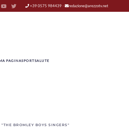
+39 0575 984439
-
redazione@arezzotv.net
MA PAGINA
SPORT
SALUTE
E "THE BROMLEY BOYS SINGERS"