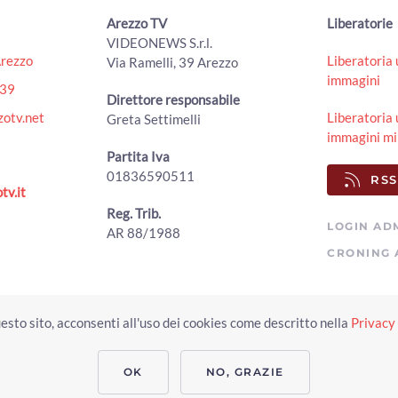
Arezzo TV
Liberatorie
VIDEONEWS S.r.l.
Arezzo
Liberatoria 
Via Ramelli, 39 Arezzo
immagini
439
Direttore responsabile
otv.net
Liberatoria 
Greta Settimelli
immagini mi
Partita Iva
01836590511
RSS
tv.it
Reg. Trib.
LOGIN AD
AR 88/1988
CRONING 
Copyright © 2023 Arezzo TV. Tutti i diritti riservati.
esto sito, acconsenti all'uso dei cookies come descritto nella
Privacy 
Realizzato da Click & Fly Arezzo 2023
Soluzioni web video fotografia dron
applicativo video yutub 2023 by clickandfly
OK
NO, GRAZIE