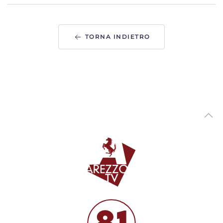
importante”
00:03:30 - Giovedì, 16 Luglio 2026
ArezzoTV
TORNA INDIETRO
La storia di Raffaele Ciurnelli, dal Tennis Giotto a
Wimbledon con Sinner
00:04:09 - Giovedì, 16 Luglio 2026
ArezzoTV
Coltello tra i denti per la salvezza. Parla Bucchi
00:03:08 - Sabato, 11 Luglio 2026
ArezzoTV
La Sba rinuncia alla B, l'assessora Antonella Di Tommaso:
“fallimento per tutta la città"
00:01:39 - Venerdì, 10 Luglio 2026
ArezzoTV
Sport e salute Festival: due giorni all’insegna
dell’educazione, del benessere e della prevenzione
00:03:39 - Mercoledì, 24 Giugno 2026
ArezzoTV
Nuovo stadio di Arezzo, il Centro Sport Chimera ricorre al
Tar. Nodo dei parcheggi