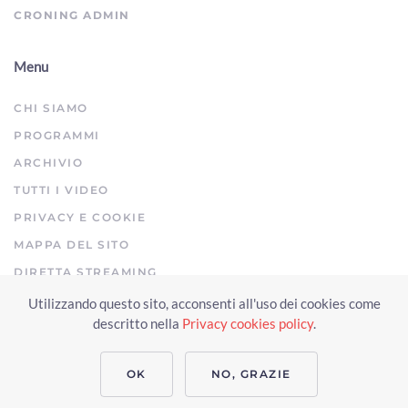
CRONING ADMIN
Menu
CHI SIAMO
PROGRAMMI
ARCHIVIO
TUTTI I VIDEO
PRIVACY E COOKIE
MAPPA DEL SITO
DIRETTA STREAMING
Utilizzando questo sito, acconsenti all'uso dei cookies come
Copyright © 2023 Arezzo TV. Tutti i diritti riservati.
descritto nella
Privacy cookies policy
.
Realizzato da Click & Fly Arezzo 2023
Soluzioni web video fotografia
drone
applicativo video yutub 2023 by clickandfly
OK
NO, GRAZIE