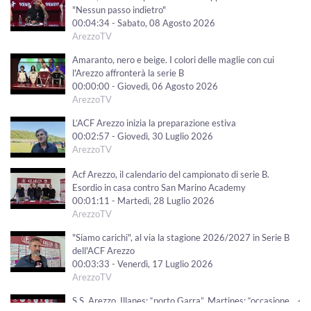
"Nessun passo indietro"
00:04:34 - Sabato, 08 Agosto 2026
ArezzoTV
Amaranto, nero e beige. I colori delle maglie con cui
l'Arezzo affronterà la serie B
00:00:00 - Giovedì, 06 Agosto 2026
ArezzoTV
L’ACF Arezzo inizia la preparazione estiva
00:02:57 - Giovedì, 30 Luglio 2026
ArezzoTV
Acf Arezzo, il calendario del campionato di serie B.
Esordio in casa contro San Marino Academy
00:01:11 - Martedì, 28 Luglio 2026
ArezzoTV
"Siamo carichi", al via la stagione 2026/2027 in Serie B
dell'ACF Arezzo
00:03:33 - Venerdì, 17 Luglio 2026
ArezzoTV
S.S. Arezzo. Illanes: “porto Garra”. Martines: “occasione