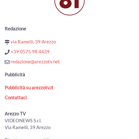
00:01:44 - Lunedì, 22 Giugno 2026
ArezzoTV
Sono aretine le campionesse italiane di cerchio aereo
under 18
Redazione
00:01:31 - Martedì, 09 Giugno 2026
ArezzoTV
via Ramelli, 39 Arezzo
La Scuola Basket Arezzo rischia la mancata iscrizione in B,
+39 0575 98 4439
Castelli: “amareggiato”
00:03:09 - Venerdì, 05 Giugno 2026
redazione@arezzotv.net
ArezzoTV
Pubblicità
Calcio, l'ottimismo del presidente Manzo per la prossima
stagione
Pubblicità su arezzotv.it
00:02:07 - Martedì, 02 Giugno 2026
ArezzoTV
Contattaci
Il keniano Brian Kibor Akotir vincitore della Scalata al
Castello numero 53
Arezzo TV
00:00:00 - Lunedì, 01 Giugno 2026
VIDEONEWS S.r.l.
ArezzoTV
Via Ramelli, 39 Arezzo
Via ai lavori di riqualificazione dello stadio Città di Arezzo