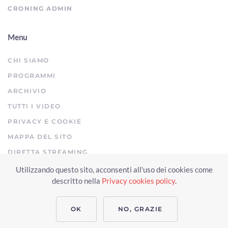
CRONING ADMIN
Menu
CHI SIAMO
PROGRAMMI
ARCHIVIO
TUTTI I VIDEO
PRIVACY E COOKIE
MAPPA DEL SITO
DIRETTA STREAMING
Utilizzando questo sito, acconsenti all'uso dei cookies come
Copyright © 2023 Arezzo TV. Tutti i diritti riservati.
descritto nella
Privacy cookies policy
.
Realizzato da Click & Fly Arezzo 2023
Soluzioni web video fotografia
drone
applicativo video yutub 2023 by clickandfly
OK
NO, GRAZIE