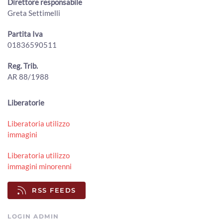
Direttore responsabile
un gesto che salva la vita”
Greta Settimelli
00:01:25 - Lunedì, 03 Agosto 2026
ArezzoTV
Partita Iva
01836590511
Cortona, all’eremo de Le Celle la scultura San Francesco e
il lupo di Ugo Riva
00:02:19 - Lunedì, 03 Agosto 2026
Reg. Trib.
ArezzoTV
AR 88/1988
Conclusi i lavori di manutenzione sul torrente Staggia,
movimentati circa 300 mc di sedimenti
Liberatorie
00:01:32 - Sabato, 01 Agosto 2026
ArezzoTV
Liberatoria utilizzo
immagini
Torri in via Tiziano, l'amministrazione va avanti. Il
Comitato: “Un errore”
00:02:18 - Sabato, 01 Agosto 2026
Liberatoria utilizzo
ArezzoTV
immagini minorenni
Lucacci (Fdi): "giornalisti danno notizie false e infondate".
RSS FEEDS
La lettera dell'Odg "inaccettabile"
00:01:50 - Venerdì, 31 Luglio 2026
ArezzoTV
LOGIN ADMIN