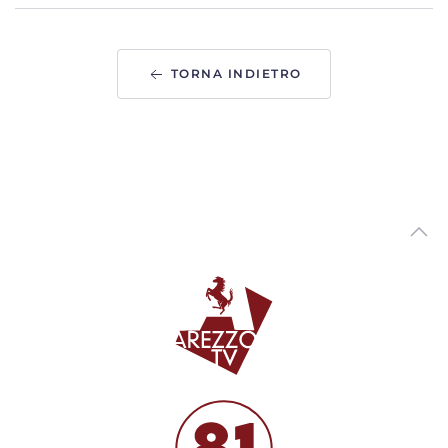
Due 19enni aretini per un anno volontari in Perù. "Fare
del bene non è una perdita di tempo"
00:02:24 - Giovedì, 06 Agosto 2026
ArezzoTV
TORNA INDIETRO
Tutori volontari per minori stranieri non accompagnati,
candidature aperte in Toscana
00:02:10 - Giovedì, 06 Agosto 2026
ArezzoTV
Arezzo si prepara a festeggiare San Donato, Comanducci:
“novita' per i fuochi”
00:03:33 - Mercoledì, 05 Agosto 2026
ArezzoTV
Asilo nido “Ambarabà” di Soci, a settembre la riapertura
00:02:20 - Mercoledì, 05 Agosto 2026
ArezzoTV
Tragedia in A1, l'assessore Boni: “Regione impegnata sul
fronte sicurezza"
00:02:06 - Mercoledì, 05 Agosto 2026
ArezzoTV
Pericolo incendi, l'ordinanza in vigore nel Parco Nazionale