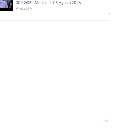
00:02:06 - Mercoledì, 05 Agosto 2026
ArezzoTV
Pericolo incendi, l'ordinanza in vigore nel Parco
Nazionale delle Foreste Casentinesi
00:02:47 - Mercoledì, 05 Agosto 2026
ArezzoTV
Variante via Tiziano. Piomboni: “non saranno torri.
Progetto di vera riqualificazione urbana”
00:02:35 - Martedì, 04 Agosto 2026
ArezzoTV
Presidio di fronte alla Prefettura in ricordo di Fakir: "La
fragilità non si arresta"
00:01:00 - Martedì, 04 Agosto 2026
ArezzoTV
Foiano della Chiana, inaugurato il Fosso Salciaia per la
Sicurezza del Territorio
00:01:55 - Martedì, 04 Agosto 2026
ArezzoTV
Caldo record in Toscana: Lamma: "luglio è stato il più
caldo degli ultimi secoli"