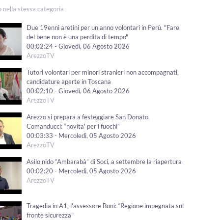
o nella stessa categoria
Due 19enni aretini per un anno volontari in Perù. "Fare
del bene non è una perdita di tempo"
00:02:24 - Giovedì, 06 Agosto 2026
ArezzoTV
Tutori volontari per minori stranieri non accompagnati,
candidature aperte in Toscana
00:02:10 - Giovedì, 06 Agosto 2026
ArezzoTV
Arezzo si prepara a festeggiare San Donato,
Comanducci: “novita' per i fuochi”
00:03:33 - Mercoledì, 05 Agosto 2026
ArezzoTV
Asilo nido “Ambarabà” di Soci, a settembre la riapertura
00:02:20 - Mercoledì, 05 Agosto 2026
ArezzoTV
Tragedia in A1, l'assessore Boni: “Regione impegnata sul
fronte sicurezza"