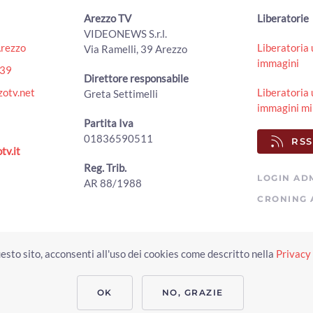
Arezzo TV
Liberatorie
VIDEONEWS S.r.l.
Arezzo
Liberatoria 
Via Ramelli, 39 Arezzo
immagini
439
Direttore responsabile
otv.net
Liberatoria 
Greta Settimelli
immagini mi
Partita Iva
01836590511
RSS
tv.it
Reg. Trib.
LOGIN AD
AR 88/1988
CRONING 
Copyright © 2023 Arezzo TV. Tutti i diritti riservati.
esto sito, acconsenti all'uso dei cookies come descritto nella
Privacy 
Realizzato da Click & Fly Arezzo 2023
Soluzioni web video fotografia dron
applicativo video yutub 2023 by clickandfly
OK
NO, GRAZIE