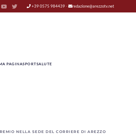
+39 0575 984439
-
redazione@arezzotv.net
MA PAGINA
SPORT
SALUTE
PREMIO NELLA SEDE DEL CORRIERE DI AREZZO