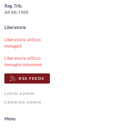
ArezzoTV
Reg. Trib.
AR 88/1988
"Prezzi troppo bassi, gli agricoltori aretini sono allo
stremo": l'allarme lanciato da Cia Arezzo
00:02:15 - Giovedì, 30 Luglio 2026
Liberatorie
ArezzoTV
Liberatoria utilizzo
50 milioni di tasse non riscosse, il comune di Arezzo punta
immagini
al recupero
00:01:50 - Giovedì, 30 Luglio 2026
Liberatoria utilizzo
ArezzoTV
immagini minorenni
Ex mercato ortofrutticolo, passerella Rigutino e Cpia: le
interrogazioni in consiglio comunale
RSS FEEDS
00:03:39 - Giovedì, 30 Luglio 2026
ArezzoTV
LOGIN ADMIN
CRONING ADMIN
Menu