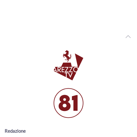
00:02:35 - Martedì, 04 Agosto 2026
ArezzoTV
Presidio di fronte alla Prefettura in ricordo di Fakir: "La
fragilità non si arresta"
00:01:00 - Martedì, 04 Agosto 2026
ArezzoTV
Foiano della Chiana, inaugurato il Fosso Salciaia per la
Sicurezza del Territorio
00:01:55 - Martedì, 04 Agosto 2026
ArezzoTV
Caldo record in Toscana: Lamma: "luglio è stato il più
caldo degli ultimi secoli"
00:03:27 - Martedì, 04 Agosto 2026
ArezzoTV
Sangue, l'appello di Avis e Giani: “Anche d'estate donare è
un gesto che salva la vita”
00:01:25 - Lunedì, 03 Agosto 2026
ArezzoTV
Cortona, all’eremo de Le Celle la scultura San Francesco e
Redazione
il lupo di Ugo Riva