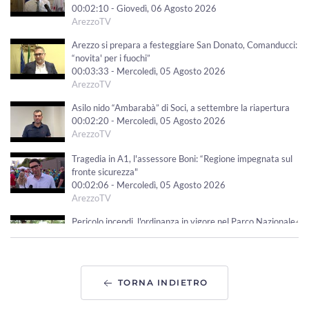
00:02:10 - Giovedì, 06 Agosto 2026
ArezzoTV
Arezzo si prepara a festeggiare San Donato, Comanducci:
“novita' per i fuochi”
00:03:33 - Mercoledì, 05 Agosto 2026
ArezzoTV
Asilo nido “Ambarabà” di Soci, a settembre la riapertura
00:02:20 - Mercoledì, 05 Agosto 2026
ArezzoTV
Tragedia in A1, l'assessore Boni: “Regione impegnata sul
fronte sicurezza"
00:02:06 - Mercoledì, 05 Agosto 2026
ArezzoTV
Pericolo incendi, l'ordinanza in vigore nel Parco Nazionale
delle Foreste Casentinesi
00:02:47 - Mercoledì, 05 Agosto 2026
ArezzoTV
TORNA INDIETRO
Variante via Tiziano. Piomboni: “non saranno torri.
Progetto di vera riqualificazione urbana”