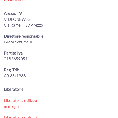
ArezzoTV
Lucacci (Fdi): "giornalisti danno notizie false e infondate".
Arezzo TV
La lettera dell'Odg "inaccettabile"
VIDEONEWS S.r.l.
00:01:50 - Venerdì, 31 Luglio 2026
Via Ramelli, 39 Arezzo
ArezzoTV
La Regione Toscana approva il Piano faunistico venatorio
Direttore responsabile
00:02:06 - Venerdì, 31 Luglio 2026
Greta Settimelli
ArezzoTV
Partita Iva
Ventilatori per il carcere di Arezzo: la donazione dei
01836590511
giovani avvocati ai detenuti contro il caldo
00:02:03 - Venerdì, 31 Luglio 2026
ArezzoTV
Reg. Trib.
AR 88/1988
"Prezzi troppo bassi, gli agricoltori aretini sono allo
stremo": l'allarme lanciato da Cia Arezzo
00:02:15 - Giovedì, 30 Luglio 2026
Liberatorie
ArezzoTV
Liberatoria utilizzo
50 milioni di tasse non riscosse, il comune di Arezzo punta
immagini
al recupero
00:01:50 - Giovedì, 30 Luglio 2026
Liberatoria utilizzo
ArezzoTV