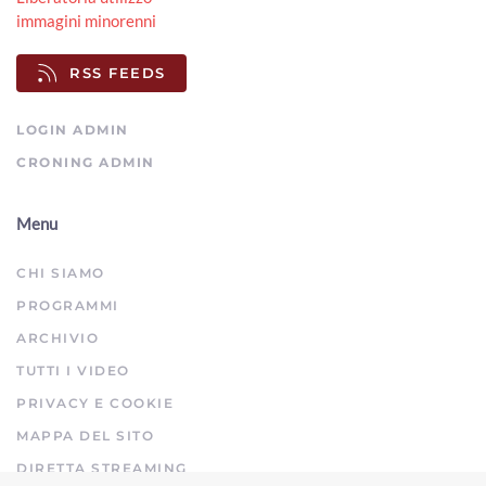
immagini minorenni
Ex mercato ortofrutticolo, passerella Rigutino e Cpia: le
interrogazioni in consiglio comunale
RSS FEEDS
00:03:39 - Giovedì, 30 Luglio 2026
ArezzoTV
LOGIN ADMIN
CRONING ADMIN
Menu
CHI SIAMO
PROGRAMMI
ARCHIVIO
TUTTI I VIDEO
PRIVACY E COOKIE
MAPPA DEL SITO
DIRETTA STREAMING