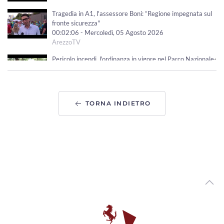
Tragedia in A1, l'assessore Boni: “Regione impegnata sul
fronte sicurezza"
00:02:06 - Mercoledì, 05 Agosto 2026
ArezzoTV
Pericolo incendi, l'ordinanza in vigore nel Parco Nazionale
delle Foreste Casentinesi
00:02:47 - Mercoledì, 05 Agosto 2026
ArezzoTV
TORNA INDIETRO
Variante via Tiziano. Piomboni: “non saranno torri.
Progetto di vera riqualificazione urbana”
00:02:35 - Martedì, 04 Agosto 2026
ArezzoTV
Presidio di fronte alla Prefettura in ricordo di Fakir: "La
fragilità non si arresta"
00:01:00 - Martedì, 04 Agosto 2026
ArezzoTV
Foiano della Chiana, inaugurato il Fosso Salciaia per la
Sicurezza del Territorio
00:01:55 - Martedì, 04 Agosto 2026