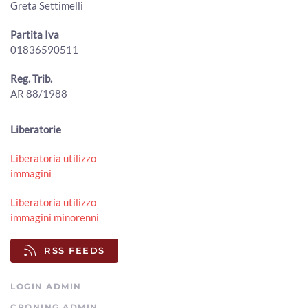
00:02:06 - Venerdì, 31 Luglio 2026
Greta Settimelli
ArezzoTV
Partita Iva
Ventilatori per il carcere di Arezzo: la donazione dei
01836590511
giovani avvocati ai detenuti contro il caldo
00:02:03 - Venerdì, 31 Luglio 2026
ArezzoTV
Reg. Trib.
AR 88/1988
"Prezzi troppo bassi, gli agricoltori aretini sono allo
stremo": l'allarme lanciato da Cia Arezzo
00:02:15 - Giovedì, 30 Luglio 2026
Liberatorie
ArezzoTV
Liberatoria utilizzo
50 milioni di tasse non riscosse, il comune di Arezzo punta
immagini
al recupero
00:01:50 - Giovedì, 30 Luglio 2026
Liberatoria utilizzo
ArezzoTV
immagini minorenni
Ex mercato ortofrutticolo, passerella Rigutino e Cpia: le
interrogazioni in consiglio comunale
RSS FEEDS
00:03:39 - Giovedì, 30 Luglio 2026
ArezzoTV
LOGIN ADMIN
CRONING ADMIN