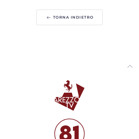
00:02:47 - Mercoledì, 05 Agosto 2026
ArezzoTV
TORNA INDIETRO
Variante via Tiziano. Piomboni: “non saranno torri.
Progetto di vera riqualificazione urbana”
00:02:35 - Martedì, 04 Agosto 2026
ArezzoTV
Presidio di fronte alla Prefettura in ricordo di Fakir: "La
fragilità non si arresta"
00:01:00 - Martedì, 04 Agosto 2026
ArezzoTV
Foiano della Chiana, inaugurato il Fosso Salciaia per la
Sicurezza del Territorio
00:01:55 - Martedì, 04 Agosto 2026
ArezzoTV
Caldo record in Toscana: Lamma: "luglio è stato il più
caldo degli ultimi secoli"
00:03:27 - Martedì, 04 Agosto 2026
ArezzoTV
Sangue, l'appello di Avis e Giani: “Anche d'estate donare è
un gesto che salva la vita”