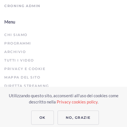
CRONING ADMIN
Menu
CHI SIAMO
PROGRAMMI
ARCHIVIO
TUTTI I VIDEO
PRIVACY E COOKIE
MAPPA DEL SITO
DIRETTA STREAMING
Utilizzando questo sito, acconsenti all'uso dei cookies come
Copyright © 2023 Arezzo TV. Tutti i diritti riservati.
descritto nella
Privacy cookies policy
.
Realizzato da Click & Fly Arezzo 2023
Soluzioni web video fotografia
drone
applicativo video yutub 2023 by clickandfly
OK
NO, GRAZIE