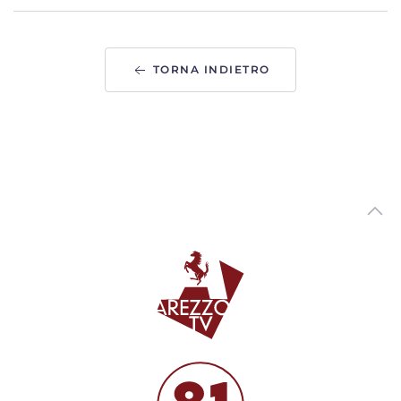
delle Foreste Casentinesi
00:02:47 - Mercoledì, 05 Agosto 2026
ArezzoTV
TORNA INDIETRO
Variante via Tiziano. Piomboni: “non saranno torri.
Progetto di vera riqualificazione urbana”
00:02:35 - Martedì, 04 Agosto 2026
ArezzoTV
Presidio di fronte alla Prefettura in ricordo di Fakir: "La
fragilità non si arresta"
00:01:00 - Martedì, 04 Agosto 2026
ArezzoTV
Foiano della Chiana, inaugurato il Fosso Salciaia per la
Sicurezza del Territorio
00:01:55 - Martedì, 04 Agosto 2026
ArezzoTV
Caldo record in Toscana: Lamma: "luglio è stato il più
caldo degli ultimi secoli"
00:03:27 - Martedì, 04 Agosto 2026
ArezzoTV
Sangue, l'appello di Avis e Giani: “Anche d'estate donare è