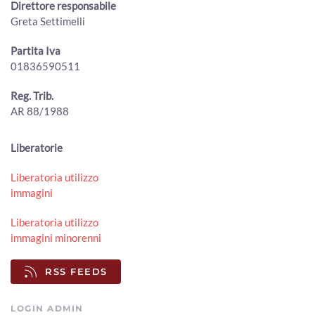
La Regione Toscana approva il Piano faunistico venatorio
Direttore responsabile
00:02:06 - Venerdì, 31 Luglio 2026
Greta Settimelli
ArezzoTV
Partita Iva
Ventilatori per il carcere di Arezzo: la donazione dei
01836590511
giovani avvocati ai detenuti contro il caldo
00:02:03 - Venerdì, 31 Luglio 2026
ArezzoTV
Reg. Trib.
AR 88/1988
"Prezzi troppo bassi, gli agricoltori aretini sono allo
stremo": l'allarme lanciato da Cia Arezzo
00:02:15 - Giovedì, 30 Luglio 2026
Liberatorie
ArezzoTV
Liberatoria utilizzo
50 milioni di tasse non riscosse, il comune di Arezzo punta
immagini
al recupero
00:01:50 - Giovedì, 30 Luglio 2026
Liberatoria utilizzo
ArezzoTV
immagini minorenni
Ex mercato ortofrutticolo, passerella Rigutino e Cpia: le
interrogazioni in consiglio comunale
RSS FEEDS
00:03:39 - Giovedì, 30 Luglio 2026
ArezzoTV
LOGIN ADMIN