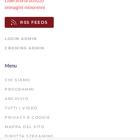
Liberatoria utilizzo
ArezzoTV
immagini minorenni
Ex mercato ortofrutticolo, passerella Rigutino e Cpia: le
interrogazioni in consiglio comunale
RSS FEEDS
00:03:39 - Giovedì, 30 Luglio 2026
ArezzoTV
LOGIN ADMIN
CRONING ADMIN
Menu
CHI SIAMO
PROGRAMMI
ARCHIVIO
TUTTI I VIDEO
PRIVACY E COOKIE
MAPPA DEL SITO
DIRETTA STREAMING