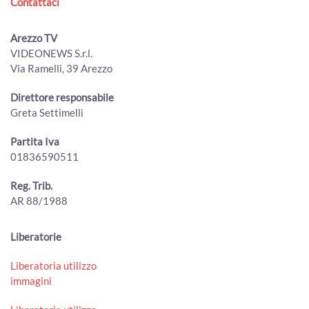
Contattaci
ArezzoTV
Lucacci (Fdi): "giornalisti danno notizie false e infondate".
Arezzo TV
La lettera dell'Odg "inaccettabile"
VIDEONEWS S.r.l.
00:01:50 - Venerdì, 31 Luglio 2026
Via Ramelli, 39 Arezzo
ArezzoTV
La Regione Toscana approva il Piano faunistico venatorio
Direttore responsabile
00:02:06 - Venerdì, 31 Luglio 2026
Greta Settimelli
ArezzoTV
Partita Iva
Ventilatori per il carcere di Arezzo: la donazione dei
01836590511
giovani avvocati ai detenuti contro il caldo
00:02:03 - Venerdì, 31 Luglio 2026
ArezzoTV
Reg. Trib.
AR 88/1988
"Prezzi troppo bassi, gli agricoltori aretini sono allo
stremo": l'allarme lanciato da Cia Arezzo
00:02:15 - Giovedì, 30 Luglio 2026
Liberatorie
ArezzoTV
Liberatoria utilizzo
50 milioni di tasse non riscosse, il comune di Arezzo punta
immagini
al recupero
00:01:50 - Giovedì, 30 Luglio 2026