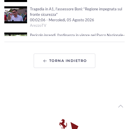
Tragedia in A1, l'assessore Boni: “Regione impegnata sul
fronte sicurezza"
00:02:06 - Mercoledì, 05 Agosto 2026
ArezzoTV
Pericolo incendi, l'ordinanza in vigore nel Parco Nazionale
delle Foreste Casentinesi
00:02:47 - Mercoledì, 05 Agosto 2026
ArezzoTV
TORNA INDIETRO
Variante via Tiziano. Piomboni: “non saranno torri.
Progetto di vera riqualificazione urbana”
00:02:35 - Martedì, 04 Agosto 2026
ArezzoTV
Presidio di fronte alla Prefettura in ricordo di Fakir: "La
fragilità non si arresta"
00:01:00 - Martedì, 04 Agosto 2026
ArezzoTV
Foiano della Chiana, inaugurato il Fosso Salciaia per la
Sicurezza del Territorio
00:01:55 - Martedì, 04 Agosto 2026