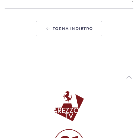
Tutori volontari per minori stranieri non accompagnati,
candidature aperte in Toscana
00:02:10 - Giovedì, 06 Agosto 2026
ArezzoTV
TORNA INDIETRO
Arezzo si prepara a festeggiare San Donato, Comanducci:
“novita' per i fuochi”
00:03:33 - Mercoledì, 05 Agosto 2026
ArezzoTV
Asilo nido “Ambarabà” di Soci, a settembre la riapertura
00:02:20 - Mercoledì, 05 Agosto 2026
ArezzoTV
Tragedia in A1, l'assessore Boni: “Regione impegnata sul
fronte sicurezza"
00:02:06 - Mercoledì, 05 Agosto 2026
ArezzoTV
Pericolo incendi, l'ordinanza in vigore nel Parco Nazionale
delle Foreste Casentinesi
00:02:47 - Mercoledì, 05 Agosto 2026
ArezzoTV