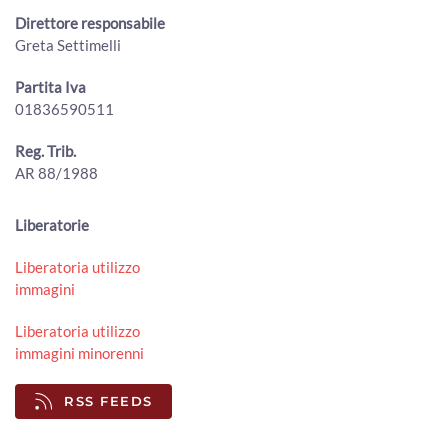
Cortona, all’eremo de Le Celle la scultura San Francesco e
Direttore responsabile
il lupo di Ugo Riva
Greta Settimelli
00:02:19 - Lunedì, 03 Agosto 2026
ArezzoTV
Partita Iva
01836590511
Conclusi i lavori di manutenzione sul torrente Staggia,
movimentati circa 300 mc di sedimenti
00:01:32 - Sabato, 01 Agosto 2026
Reg. Trib.
ArezzoTV
AR 88/1988
Torri in via Tiziano, l'amministrazione va avanti. Il
Comitato: “Un errore”
Liberatorie
00:02:18 - Sabato, 01 Agosto 2026
ArezzoTV
Liberatoria utilizzo
immagini
Lucacci (Fdi): "giornalisti danno notizie false e infondate".
La lettera dell'Odg "inaccettabile"
00:01:50 - Venerdì, 31 Luglio 2026
Liberatoria utilizzo
ArezzoTV
immagini minorenni
La Regione Toscana approva il Piano faunistico venatorio
RSS FEEDS
00:02:06 - Venerdì, 31 Luglio 2026
ArezzoTV