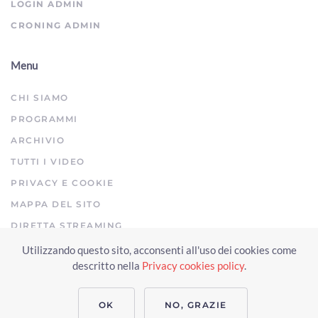
LOGIN ADMIN
CRONING ADMIN
Menu
CHI SIAMO
PROGRAMMI
ARCHIVIO
TUTTI I VIDEO
PRIVACY E COOKIE
MAPPA DEL SITO
DIRETTA STREAMING
Utilizzando questo sito, acconsenti all'uso dei cookies come
Copyright © 2023 Arezzo TV. Tutti i diritti riservati.
descritto nella
Privacy cookies policy
.
Realizzato da Click & Fly Arezzo 2023
Soluzioni web video fotografia
drone
applicativo video yutub 2023 by clickandfly
OK
NO, GRAZIE