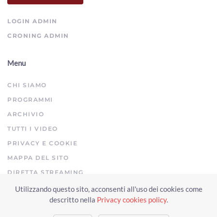
00:01:50 - Venerdì, 31 Luglio 2026
ArezzoTV
LOGIN ADMIN
CRONING ADMIN
Menu
CHI SIAMO
PROGRAMMI
ARCHIVIO
TUTTI I VIDEO
PRIVACY E COOKIE
MAPPA DEL SITO
DIRETTA STREAMING
Utilizzando questo sito, acconsenti all'uso dei cookies come
Copyright © 2023 Arezzo TV. Tutti i diritti riservati.
descritto nella
Privacy cookies policy
.
Realizzato da Click & Fly Arezzo 2023
Soluzioni web video fotografia
drone