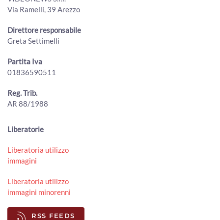
00:03:27 - Martedì, 04 Agosto 2026
Via Ramelli, 39 Arezzo
ArezzoTV
Sangue, l'appello di Avis e Giani: “Anche d'estate donare è
Direttore responsabile
un gesto che salva la vita”
Greta Settimelli
00:01:25 - Lunedì, 03 Agosto 2026
ArezzoTV
Partita Iva
01836590511
Cortona, all’eremo de Le Celle la scultura San Francesco e
il lupo di Ugo Riva
00:02:19 - Lunedì, 03 Agosto 2026
Reg. Trib.
ArezzoTV
AR 88/1988
Conclusi i lavori di manutenzione sul torrente Staggia,
movimentati circa 300 mc di sedimenti
Liberatorie
00:01:32 - Sabato, 01 Agosto 2026
ArezzoTV
Liberatoria utilizzo
immagini
Torri in via Tiziano, l'amministrazione va avanti. Il
Comitato: “Un errore”
00:02:18 - Sabato, 01 Agosto 2026
Liberatoria utilizzo
ArezzoTV
immagini minorenni
Lucacci (Fdi): "giornalisti danno notizie false e infondate".
RSS FEEDS
La lettera dell'Odg "inaccettabile"