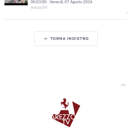
00:03:00 - Venerdì, 07 Agosto 2026
ArezzoTV
Due 19enni aretini per un anno volontari in Perù. "Fare
del bene non è una perdita di tempo"
00:02:24 - Giovedì, 06 Agosto 2026
ArezzoTV
TORNA INDIETRO
Tutori volontari per minori stranieri non accompagnati,
candidature aperte in Toscana
00:02:10 - Giovedì, 06 Agosto 2026
ArezzoTV
Arezzo si prepara a festeggiare San Donato, Comanducci:
“novita' per i fuochi”
00:03:33 - Mercoledì, 05 Agosto 2026
ArezzoTV
Asilo nido “Ambarabà” di Soci, a settembre la riapertura
00:02:20 - Mercoledì, 05 Agosto 2026
ArezzoTV
Tragedia in A1, l'assessore Boni: “Regione impegnata sul
fronte sicurezza"
00:02:06 - Mercoledì, 05 Agosto 2026