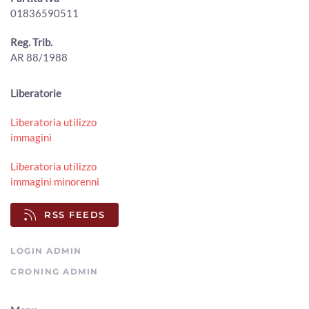
01836590511
Conclusi i lavori di manutenzione sul torrente Staggia,
movimentati circa 300 mc di sedimenti
00:01:32 - Sabato, 01 Agosto 2026
Reg. Trib.
ArezzoTV
AR 88/1988
Torri in via Tiziano, l'amministrazione va avanti. Il
Comitato: “Un errore”
Liberatorie
00:02:18 - Sabato, 01 Agosto 2026
ArezzoTV
Liberatoria utilizzo
immagini
Lucacci (Fdi): "giornalisti danno notizie false e infondate".
La lettera dell'Odg "inaccettabile"
00:01:50 - Venerdì, 31 Luglio 2026
Liberatoria utilizzo
ArezzoTV
immagini minorenni
La Regione Toscana approva il Piano faunistico venatorio
RSS FEEDS
00:02:06 - Venerdì, 31 Luglio 2026
ArezzoTV
LOGIN ADMIN
CRONING ADMIN