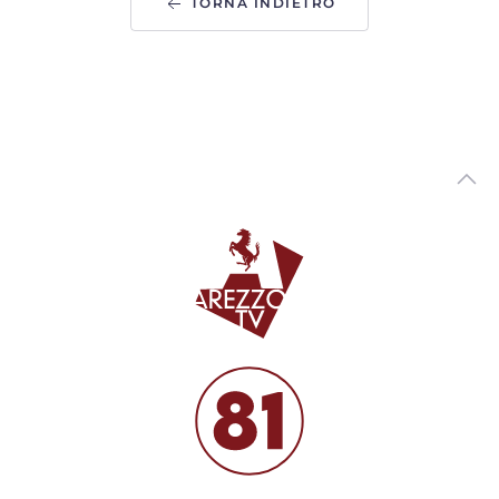
TORNA INDIETRO
Arezzo si prepara a festeggiare San Donato, Comanducci:
“novita' per i fuochi”
00:03:33 - Mercoledì, 05 Agosto 2026
ArezzoTV
Asilo nido “Ambarabà” di Soci, a settembre la riapertura
00:02:20 - Mercoledì, 05 Agosto 2026
ArezzoTV
Tragedia in A1, l'assessore Boni: “Regione impegnata sul
fronte sicurezza"
00:02:06 - Mercoledì, 05 Agosto 2026
ArezzoTV
Pericolo incendi, l'ordinanza in vigore nel Parco Nazionale
delle Foreste Casentinesi
00:02:47 - Mercoledì, 05 Agosto 2026
ArezzoTV
Variante via Tiziano. Piomboni: “non saranno torri.
Progetto di vera riqualificazione urbana”
00:02:35 - Martedì, 04 Agosto 2026
ArezzoTV