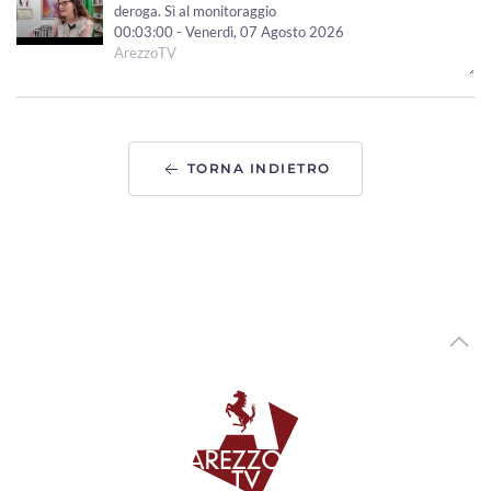
deroga. Sì al monitoraggio
00:03:00 - Venerdì, 07 Agosto 2026
ArezzoTV
Due 19enni aretini per un anno volontari in Perù. "Fare
del bene non è una perdita di tempo"
00:02:24 - Giovedì, 06 Agosto 2026
ArezzoTV
TORNA INDIETRO
Tutori volontari per minori stranieri non accompagnati,
candidature aperte in Toscana
00:02:10 - Giovedì, 06 Agosto 2026
ArezzoTV
Arezzo si prepara a festeggiare San Donato, Comanducci:
“novita' per i fuochi”
00:03:33 - Mercoledì, 05 Agosto 2026
ArezzoTV
Asilo nido “Ambarabà” di Soci, a settembre la riapertura
00:02:20 - Mercoledì, 05 Agosto 2026
ArezzoTV
Tragedia in A1, l'assessore Boni: “Regione impegnata sul