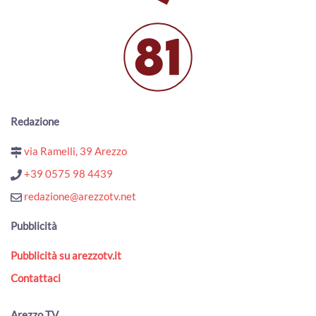
fronte sicurezza"
00:02:06 - Mercoledì, 05 Agosto 2026
ArezzoTV
Pericolo incendi, l'ordinanza in vigore nel Parco Nazionale
delle Foreste Casentinesi
00:02:47 - Mercoledì, 05 Agosto 2026
ArezzoTV
Variante via Tiziano. Piomboni: “non saranno torri.
Redazione
Progetto di vera riqualificazione urbana”
00:02:35 - Martedì, 04 Agosto 2026
via Ramelli, 39 Arezzo
ArezzoTV
+39 0575 98 4439
Presidio di fronte alla Prefettura in ricordo di Fakir: "La
fragilità non si arresta"
redazione@arezzotv.net
00:01:00 - Martedì, 04 Agosto 2026
ArezzoTV
Pubblicità
Foiano della Chiana, inaugurato il Fosso Salciaia per la
Pubblicità su arezzotv.it
Sicurezza del Territorio
00:01:55 - Martedì, 04 Agosto 2026
Contattaci
ArezzoTV
Caldo record in Toscana: Lamma: "luglio è stato il più
Arezzo TV