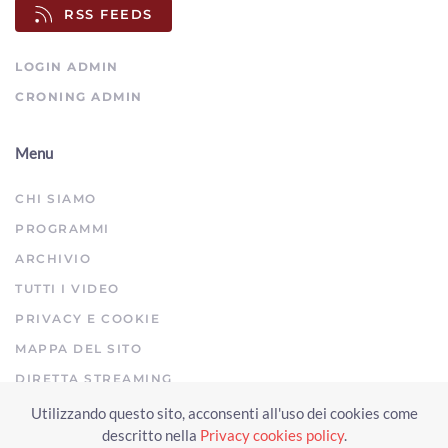
RSS FEEDS
La lettera dell'Odg "inaccettabile"
00:01:50 - Venerdì, 31 Luglio 2026
ArezzoTV
LOGIN ADMIN
CRONING ADMIN
Menu
CHI SIAMO
PROGRAMMI
ARCHIVIO
TUTTI I VIDEO
PRIVACY E COOKIE
MAPPA DEL SITO
DIRETTA STREAMING
Utilizzando questo sito, acconsenti all'uso dei cookies come
Copyright © 2023 Arezzo TV. Tutti i diritti riservati.
descritto nella
Privacy cookies policy
.