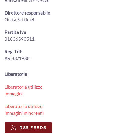
I casi dell’ospedale San Donato di Arezzo nelle tesi di
specializzazione in Pneumologia
Direttore responsabile
00:02:24 - Martedì, 18 Novembre 2025
Greta Settimelli
ArezzoTV
Partita Iva
Al Centro Chirurgico Toscano un convegno sui percorsi
01836590511
post-chirurgici del paziente anziano
00:03:25 - Sabato, 01 Novembre 2025
ArezzoTV
Reg. Trib.
AR 88/1988
San Donato, nasce l’Ambulatorio Bilio-Pancreatico per le
patologie dell’apparato digerente
00:03:55 - Lunedì, 27 Ottobre 2025
Liberatorie
ArezzoTV
Liberatoria utilizzo
Gestione del paziente in terapia intensiva pneumologica.
immagini
Alta formazione ad Arezzo
00:01:46 - Giovedì, 16 Ottobre 2025
Liberatoria utilizzo
ArezzoTV
immagini minorenni
Un percorso per la riabilitazione dei pazienti con grave
disabilità respiratoria
RSS FEEDS
00:01:36 - Giovedì, 08 Maggio 2025
ArezzoTV