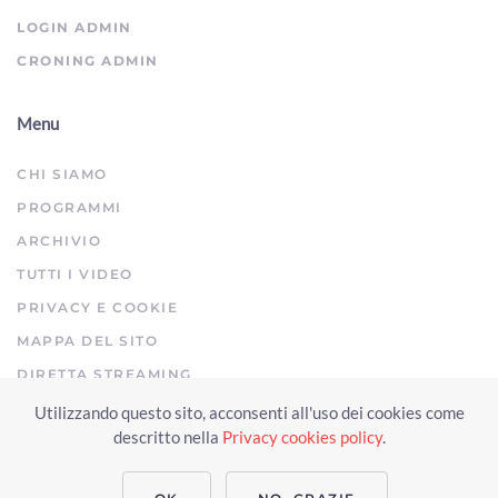
LOGIN ADMIN
CRONING ADMIN
Menu
CHI SIAMO
PROGRAMMI
ARCHIVIO
TUTTI I VIDEO
PRIVACY E COOKIE
MAPPA DEL SITO
DIRETTA STREAMING
Utilizzando questo sito, acconsenti all'uso dei cookies come
Copyright © 2023 Arezzo TV. Tutti i diritti riservati.
descritto nella
Privacy cookies policy
.
Realizzato da Click & Fly Arezzo 2023
Soluzioni web video fotografia
drone
applicativo video yutub 2023 by clickandfly