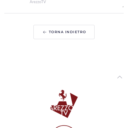
ArezzoTV
Prevenzione del tumore del colon-retto, le iniziative di Asl
Toscana sud est e Calcit ad Arezzo
00:02:11 - Lunedì, 16 Marzo 2026
ArezzoTV
TORNA INDIETRO
Convegno sulla chirurgia vertebrale robotica, al CCT
esperti da tutto il mondo a confronto
00:01:56 - Martedì, 10 Marzo 2026
ArezzoTV
Grande successo per il convegno al CCT sulla chirurgia
vertebrale robotica
00:03:21 - Venerdì, 06 Marzo 2026
ArezzoTV
Papilloma virus, il vaccino come arma contro il cancro
00:03:48 - Mercoledì, 04 Marzo 2026
ArezzoTV
Il Centro Chirurgico Toscano capitale della neurochirurgia
robotica. Esperti da tutto il mondo
00:02:24 - Mercoledì, 04 Marzo 2026
ArezzoTV