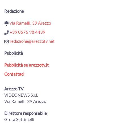
ArezzoTV
Redazione
Nascondeva dosi di cocaina lungo le strade al confine tra
Toscana e Umbria: arrestato
via Ramelli, 39 Arezzo
00:01:10 - Martedì, 04 Agosto 2026
ArezzoTV
+39 0575 98 4439
Fugge da una struttura: ricerche in corso nell'Aretino. Era
redazione@arezzotv.net
stato condannato omicidio della figlia
00:01:15 - Lunedì, 03 Agosto 2026
Pubblicità
ArezzoTV
Pubblicità su arezzotv.it
Il neo Prefetto di Arezzo Fabrizio Stelo: "a disposizione del
territorio aretino"
Contattaci
00:03:45 - Lunedì, 03 Agosto 2026
ArezzoTV
Arezzo TV
Si rifugia in un bar per sfuggire al compagno violento:
VIDEONEWS S.r.l.
arrestato
Via Ramelli, 39 Arezzo
00:01:10 - Lunedì, 03 Agosto 2026
ArezzoTV
Direttore responsabile
Esodo estivo, weekend da bollino nero. Torna il Piano
Greta Settimelli
Operativo Maxi Emergenze del 118