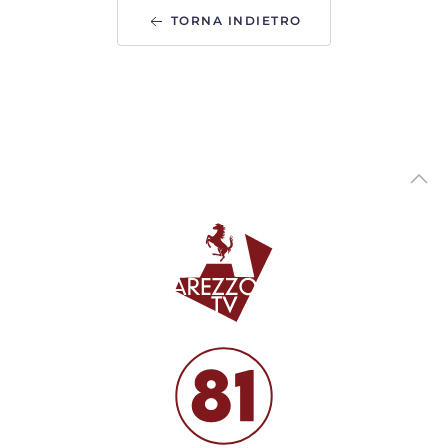
ArezzoTV
TORNA INDIETRO
Furti con spaccata e rapina in Valdarno, arrestate due
persone
00:01:17 - Mercoledì, 05 Agosto 2026
ArezzoTV
Una fiaccolata e un cippo per ricordare Gianni, Giulia e
Franco, le vittime della A1
00:02:10 - Mercoledì, 05 Agosto 2026
ArezzoTV
Uccise la figlia di 4 anni, ancora ricerche in corso. La foto
dello scomparso
00:02:08 - Mercoledì, 05 Agosto 2026
ArezzoTV
Pedopornografia, ai domiciliari il 57enne aretino. Giovedì
esame su dispositivi informatici
00:01:31 - Martedì, 04 Agosto 2026
ArezzoTV
Proseguono le ricerche del 45enne che nel 2020 uccise la
figlia di 4 anni e ferì il figlio
00:01:13 - Martedì, 04 Agosto 2026