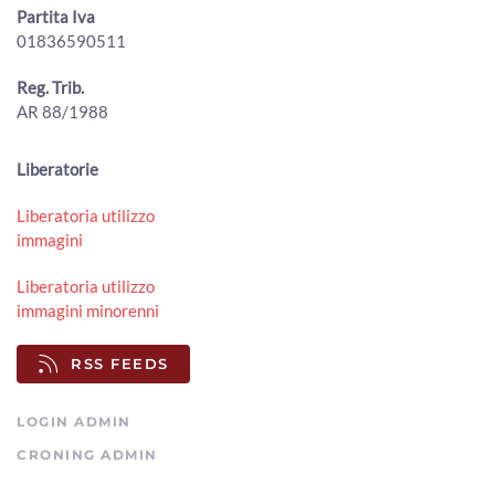
00:02:49 - Sabato, 01 Agosto 2026
Partita Iva
ArezzoTV
01836590511
Quindicenne fa arrestare i “finti Carabinieri” che avevano
truffato il nonno
Reg. Trib.
00:01:38 - Venerdì, 31 Luglio 2026
AR 88/1988
ArezzoTV
Truffe ed estorsioni a 1.200 anziane con le vendite porta
Liberatorie
a porta: vittima anche ad Arezzo
00:01:44 - Giovedì, 30 Luglio 2026
Liberatoria utilizzo
ArezzoTV
immagini
Cocaina ed eroina nello zaino, scatta l'arresto per un
38enne
Liberatoria utilizzo
00:01:00 - Mercoledì, 29 Luglio 2026
immagini minorenni
ArezzoTV
Arezzo. Cane salvato dalla Polizia sull’A1 e affidato
RSS FEEDS
all'Enpa
00:01:56 - Mercoledì, 29 Luglio 2026
LOGIN ADMIN
ArezzoTV
CRONING ADMIN