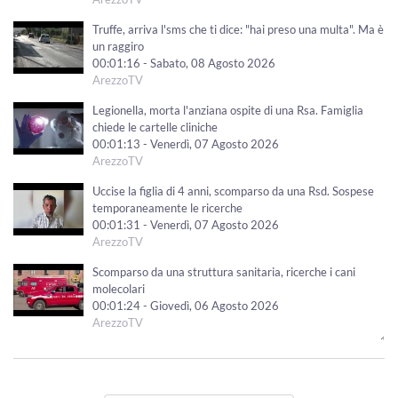
Truffe, arriva l'sms che ti dice: "hai preso una multa". Ma è
un raggiro
00:01:16 - Sabato, 08 Agosto 2026
ArezzoTV
Legionella, morta l'anziana ospite di una Rsa. Famiglia
chiede le cartelle cliniche
00:01:13 - Venerdì, 07 Agosto 2026
ArezzoTV
Uccise la figlia di 4 anni, scomparso da una Rsd. Sospese
temporaneamente le ricerche
00:01:31 - Venerdì, 07 Agosto 2026
ArezzoTV
Scomparso da una struttura sanitaria, ricerche i cani
molecolari
00:01:24 - Giovedì, 06 Agosto 2026
ArezzoTV
Gatto ferito a colpi di pallini, Enpa Valdarno: “Atto
ingiustificabile”
00:01:04 - Giovedì, 06 Agosto 2026