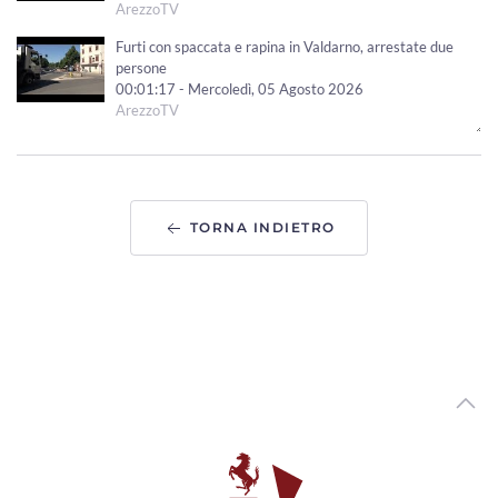
ArezzoTV
Furti con spaccata e rapina in Valdarno, arrestate due
persone
00:01:17 - Mercoledì, 05 Agosto 2026
ArezzoTV
Una fiaccolata e un cippo per ricordare Gianni, Giulia e
Franco, le vittime della A1
00:02:10 - Mercoledì, 05 Agosto 2026
ArezzoTV
TORNA INDIETRO
Uccise la figlia di 4 anni, ancora ricerche in corso. La foto
dello scomparso
00:02:08 - Mercoledì, 05 Agosto 2026
ArezzoTV
Pedopornografia, ai domiciliari il 57enne aretino. Giovedì
esame su dispositivi informatici
00:01:31 - Martedì, 04 Agosto 2026
ArezzoTV
Proseguono le ricerche del 45enne che nel 2020 uccise la
figlia di 4 anni e ferì il figlio
00:01:13 - Martedì, 04 Agosto 2026