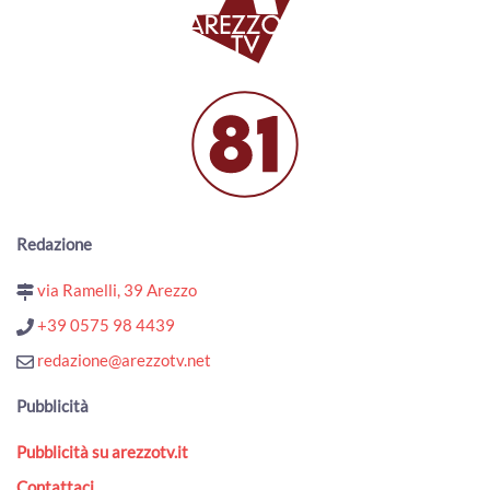
ArezzoTV
Nascondeva dosi di cocaina lungo le strade al confine tra
Toscana e Umbria: arrestato
00:01:10 - Martedì, 04 Agosto 2026
ArezzoTV
Fugge da una struttura: ricerche in corso nell'Aretino. Era
stato condannato omicidio della figlia
00:01:15 - Lunedì, 03 Agosto 2026
ArezzoTV
Redazione
Il neo Prefetto di Arezzo Fabrizio Stelo: "a disposizione del
territorio aretino"
via Ramelli, 39 Arezzo
00:03:45 - Lunedì, 03 Agosto 2026
ArezzoTV
+39 0575 98 4439
Si rifugia in un bar per sfuggire al compagno violento:
redazione@arezzotv.net
arrestato
00:01:10 - Lunedì, 03 Agosto 2026
Pubblicità
ArezzoTV
Pubblicità su arezzotv.it
Esodo estivo, weekend da bollino nero. Torna il Piano
Operativo Maxi Emergenze del 118
Contattaci