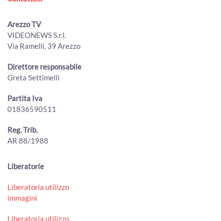
00:02:49 - Sabato, 01 Agosto 2026
ArezzoTV
Arezzo TV
Quindicenne fa arrestare i “finti Carabinieri” che avevano
VIDEONEWS S.r.l.
truffato il nonno
Via Ramelli, 39 Arezzo
00:01:38 - Venerdì, 31 Luglio 2026
ArezzoTV
Direttore responsabile
Truffe ed estorsioni a 1.200 anziane con le vendite porta
Greta Settimelli
a porta: vittima anche ad Arezzo
00:01:44 - Giovedì, 30 Luglio 2026
Partita Iva
ArezzoTV
01836590511
Cocaina ed eroina nello zaino, scatta l'arresto per un
38enne
Reg. Trib.
00:01:00 - Mercoledì, 29 Luglio 2026
AR 88/1988
ArezzoTV
Arezzo. Cane salvato dalla Polizia sull’A1 e affidato
Liberatorie
all'Enpa
00:01:56 - Mercoledì, 29 Luglio 2026
Liberatoria utilizzo
ArezzoTV
immagini
Incendio alla Carbonaia, indagini in corso. Spunta un video
00:01:05 - Mercoledì, 29 Luglio 2026
Liberatoria utilizzo