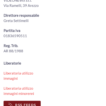
VIDEONEWS S.r.l.
38enne
Via Ramelli, 39 Arezzo
00:01:00 - Mercoledì, 29 Luglio 2026
ArezzoTV
Direttore responsabile
Arezzo. Cane salvato dalla Polizia sull’A1 e affidato
Greta Settimelli
all'Enpa
00:01:56 - Mercoledì, 29 Luglio 2026
Partita Iva
ArezzoTV
01836590511
Incendio alla Carbonaia, indagini in corso. Spunta un video
00:01:05 - Mercoledì, 29 Luglio 2026
Reg. Trib.
ArezzoTV
AR 88/1988
Caso di legionella in una Rsa aretina, anziana ricoverata in
prognosi riservata
Liberatorie
00:02:37 - Martedì, 28 Luglio 2026
ArezzoTV
Liberatoria utilizzo
immagini
Sventato l’assalto a un furgone carico d’oro diretto ad
Arezzo: blitz in Sardegna, 11 arresti
00:01:31 - Lunedì, 27 Luglio 2026
Liberatoria utilizzo
ArezzoTV
immagini minorenni
Fa visita alla madre e picchia l'infermiera della rsa. Era già
RSS FEEDS
ai domiciliari per maltrattamenti