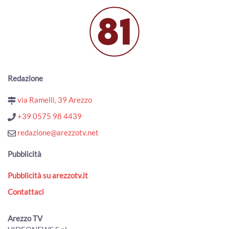
00:03:45 - Lunedì, 03 Agosto 2026
ArezzoTV
Si rifugia in un bar per sfuggire al compagno violento:
arrestato
00:01:10 - Lunedì, 03 Agosto 2026
ArezzoTV
Redazione
Esodo estivo, weekend da bollino nero. Torna il Piano
Operativo Maxi Emergenze del 118
via Ramelli, 39 Arezzo
00:02:49 - Sabato, 01 Agosto 2026
ArezzoTV
+39 0575 98 4439
Quindicenne fa arrestare i “finti Carabinieri” che avevano
redazione@arezzotv.net
truffato il nonno
00:01:38 - Venerdì, 31 Luglio 2026
Pubblicità
ArezzoTV
Pubblicità su arezzotv.it
Truffe ed estorsioni a 1.200 anziane con le vendite porta
a porta: vittima anche ad Arezzo
Contattaci
00:01:44 - Giovedì, 30 Luglio 2026
ArezzoTV
Arezzo TV
Cocaina ed eroina nello zaino, scatta l'arresto per un