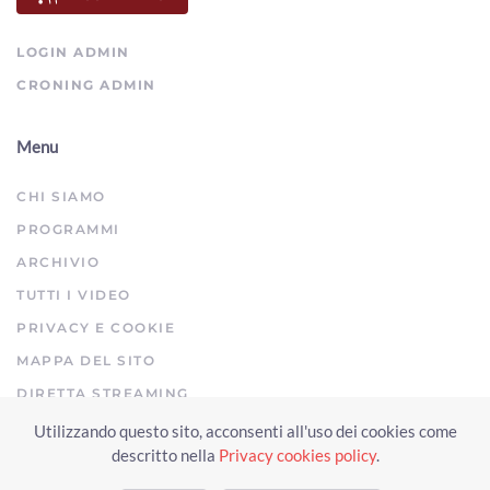
00:01:08 - Sabato, 25 Luglio 2026
ArezzoTV
LOGIN ADMIN
CRONING ADMIN
Menu
CHI SIAMO
PROGRAMMI
ARCHIVIO
TUTTI I VIDEO
PRIVACY E COOKIE
MAPPA DEL SITO
DIRETTA STREAMING
Utilizzando questo sito, acconsenti all'uso dei cookies come
Copyright © 2023 Arezzo TV. Tutti i diritti riservati.
descritto nella
Privacy cookies policy
.
Realizzato da Click & Fly Arezzo 2023
Soluzioni web video fotografia