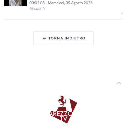
00:02:08 - Mercoledì, 05 Agosto 2026
ArezzoTV
Pedopornografia, ai domiciliari il 57enne aretino. Giovedì
esame su dispositivi informatici
00:01:31 - Martedì, 04 Agosto 2026
ArezzoTV
TORNA INDIETRO
Proseguono le ricerche del 45enne che nel 2020 uccise la
figlia di 4 anni e ferì il figlio
00:01:13 - Martedì, 04 Agosto 2026
ArezzoTV
Nascondeva dosi di cocaina lungo le strade al confine tra
Toscana e Umbria: arrestato
00:01:10 - Martedì, 04 Agosto 2026
ArezzoTV
Fugge da una struttura: ricerche in corso nell'Aretino. Era
stato condannato omicidio della figlia
00:01:15 - Lunedì, 03 Agosto 2026
ArezzoTV
Il neo Prefetto di Arezzo Fabrizio Stelo: "a disposizione del
territorio aretino"