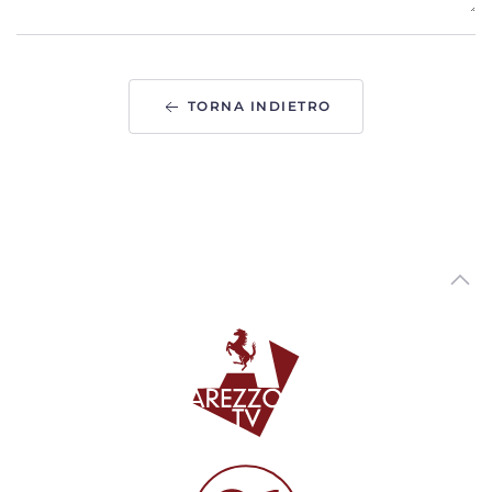
Proseguono le ricerche del 45enne che nel 2020 uccise la
figlia di 4 anni e ferì il figlio
00:01:13 - Martedì, 04 Agosto 2026
ArezzoTV
TORNA INDIETRO
Nascondeva dosi di cocaina lungo le strade al confine tra
Toscana e Umbria: arrestato
00:01:10 - Martedì, 04 Agosto 2026
ArezzoTV
Fugge da una struttura: ricerche in corso nell'Aretino. Era
stato condannato omicidio della figlia
00:01:15 - Lunedì, 03 Agosto 2026
ArezzoTV
Il neo Prefetto di Arezzo Fabrizio Stelo: "a disposizione del
territorio aretino"
00:03:45 - Lunedì, 03 Agosto 2026
ArezzoTV
Si rifugia in un bar per sfuggire al compagno violento:
arrestato
00:01:10 - Lunedì, 03 Agosto 2026
ArezzoTV