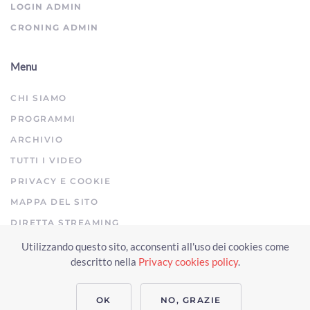
LOGIN ADMIN
CRONING ADMIN
Menu
CHI SIAMO
PROGRAMMI
ARCHIVIO
TUTTI I VIDEO
PRIVACY E COOKIE
MAPPA DEL SITO
DIRETTA STREAMING
Utilizzando questo sito, acconsenti all'uso dei cookies come
Copyright © 2023 Arezzo TV. Tutti i diritti riservati.
descritto nella
Privacy cookies policy
.
Realizzato da Click & Fly Arezzo 2023
Soluzioni web video fotografia
drone
applicativo video yutub 2023 by clickandfly
OK
NO, GRAZIE