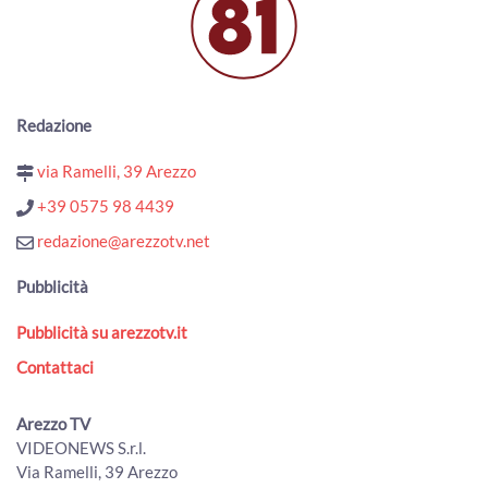
Esodo estivo, weekend da bollino nero. Torna il Piano
Operativo Maxi Emergenze del 118
00:02:49 - Sabato, 01 Agosto 2026
ArezzoTV
Redazione
Quindicenne fa arrestare i “finti Carabinieri” che avevano
truffato il nonno
via Ramelli, 39 Arezzo
00:01:38 - Venerdì, 31 Luglio 2026
ArezzoTV
+39 0575 98 4439
Truffe ed estorsioni a 1.200 anziane con le vendite porta
redazione@arezzotv.net
a porta: vittima anche ad Arezzo
00:01:44 - Giovedì, 30 Luglio 2026
Pubblicità
ArezzoTV
Pubblicità su arezzotv.it
Cocaina ed eroina nello zaino, scatta l'arresto per un
38enne
Contattaci
00:01:00 - Mercoledì, 29 Luglio 2026
ArezzoTV
Arezzo TV
Arezzo. Cane salvato dalla Polizia sull’A1 e affidato
VIDEONEWS S.r.l.
all'Enpa
Via Ramelli, 39 Arezzo
00:01:56 - Mercoledì, 29 Luglio 2026