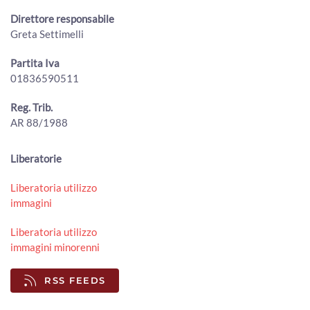
ArezzoTV
Direttore responsabile
Incendio alla Carbonaia, indagini in corso. Spunta un video
Greta Settimelli
00:01:05 - Mercoledì, 29 Luglio 2026
ArezzoTV
Partita Iva
01836590511
Caso di legionella in una Rsa aretina, anziana ricoverata in
prognosi riservata
00:02:37 - Martedì, 28 Luglio 2026
Reg. Trib.
ArezzoTV
AR 88/1988
Sventato l’assalto a un furgone carico d’oro diretto ad
Arezzo: blitz in Sardegna, 11 arresti
Liberatorie
00:01:31 - Lunedì, 27 Luglio 2026
ArezzoTV
Liberatoria utilizzo
immagini
Fa visita alla madre e picchia l'infermiera della rsa. Era già
ai domiciliari per maltrattamenti
00:01:08 - Sabato, 25 Luglio 2026
Liberatoria utilizzo
ArezzoTV
immagini minorenni
Maltrattava convivente e figli minori, arrestato dai
RSS FEEDS
carabinieri di Sansepolcro
00:02:32 - Venerdì, 24 Luglio 2026
ArezzoTV