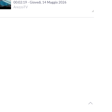
00:02:19 - Giovedì, 14 Maggio 2026
ArezzoTV
Vigilia di Oroarezzo2026 tra attese, speranze e una
tempesta perfetta da fronteggiare
00:01:14 - Venerdì, 08 Maggio 2026
ArezzoTV
Oro arezzo 2026 ridisegnera' le nuove rotte del
comparto orafo aretino
00:01:28 - Giovedì, 30 Aprile 2026
ArezzoTV
Estra, approvato il bilancio 2025. Distribuiti dividendi
per oltre 14 milioni di euro
00:01:42 - Martedì, 28 Aprile 2026
ArezzoTV
Si avvicina Oroarezzo. Timori e prospettive di un settore
resiliente
00:01:50 - Lunedì, 27 Aprile 2026
ArezzoTV
Turismo, bene il 2025 nell'Aretino. Guasconi: "no a facili
entusiami"