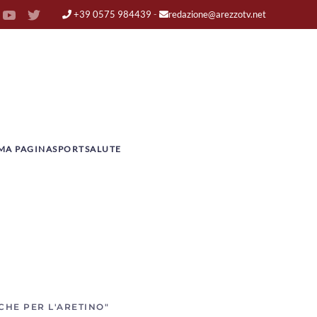
+39 0575 984439
-
redazione@arezzotv.net
MA PAGINA
SPORT
SALUTE
CHE PER L'ARETINO"