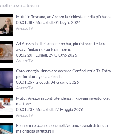
o nella stessa categoria
Mutui in Toscana, ad Arezzo la richiesta media più bassa
00:01:38 - Mercoledì, 01 Luglio 2026
ArezzoTV
Ad Arezzo in dieci anni meno bar, più ristoranti e take
away: l'indagine Confcommercio
00:02:20 - Lunedì, 29 Giugno 2026
ArezzoTV
Caro-energia, rinnovato accordo Confindustria Ts-Estra
per fornitura gas a aziende
00:01:25 - Giovedì, 04 Giugno 2026
ArezzoTV
Mutui, Arezzo in controtendenza. I giovani investono sul
mattone
00:01:23 - Mercoledì, 27 Maggio 2026
ArezzoTV
Economia e occupazione nell’Aretino, segnali di tenuta
ma criticità strutturali