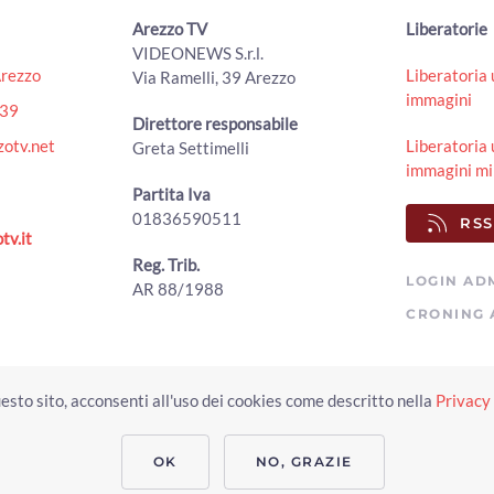
Arezzo TV
Liberatorie
VIDEONEWS S.r.l.
Arezzo
Liberatoria 
Via Ramelli, 39 Arezzo
immagini
439
Direttore responsabile
otv.net
Liberatoria 
Greta Settimelli
immagini mi
Partita Iva
01836590511
RSS
tv.it
Reg. Trib.
LOGIN AD
AR 88/1988
CRONING 
Copyright © 2023 Arezzo TV. Tutti i diritti riservati.
esto sito, acconsenti all'uso dei cookies come descritto nella
Privacy 
Realizzato da Click & Fly Arezzo 2023
Soluzioni web video fotografia dron
applicativo video yutub 2023 by clickandfly
OK
NO, GRAZIE