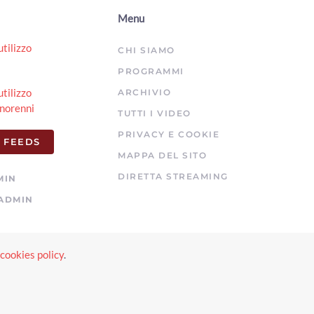
00:01:39 - Lunedì, 06 Aprile 2026
Menu
ArezzoTV
utilizzo
Oro, prosegue la "tempesta perfetta". Si teme per i
CHI SIAMO
mercati, verso la cassa straordinaria
PROGRAMMI
00:00:00 - Lunedì, 06 Aprile 2026
ArezzoTV
utilizzo
ARCHIVIO
norenni
Sempre più saracinesche abbassate ad Arezzo, nel
TUTTI I VIDEO
centro storico 201 attività chiuse in 13 anni
PRIVACY E COOKIE
00:01:59 - Martedì, 17 Marzo 2026
 FEEDS
ArezzoTV
MAPPA DEL SITO
Merci ferme a Dubai e prezzo dell'oro che sale, i timori
DIRETTA STREAMING
MIN
del comparto orafo aretino
ADMIN
00:02:38 - Martedì, 03 Marzo 2026
ArezzoTV
Ipotesi tassa sull'oro da investimento, Giordini: “non
inciderà sul distretto”
cookies policy
.
e
00:02:23 - Mercoledì, 19 Novembre 2025
ArezzoTV
Oltre 40 aziende aretine premiate alla 41° edizione del