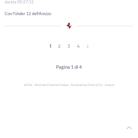
durata 00:27:15
Con l'Under 12 dell'Arezzo
1
2
3
4
Pagina 1 di 4
YuTub - Youtube Channel Videos - Powered by
Click & Fly - Arezzo