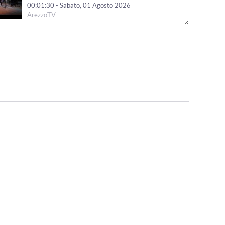
00:01:30 - Sabato, 01 Agosto 2026
ArezzoTV
"Le Mirage History" infiamma Monte San Savino,
successo per i 40 anni dello storico locale
00:01:41 - Venerdì, 31 Luglio 2026
ArezzoTV
Arezzo Città del Natale, ufficializzate le date: si parte il
14 novembre
00:01:12 - Venerdì, 31 Luglio 2026
ArezzoTV
Monte San Savino Festival entra nell'ultima settimana
00:02:08 - Martedì, 28 Luglio 2026
ArezzoTV
Opera Seme Festival, la serata conclusiva al Teatro
Petrarca con“Jazz on Broadway”
00:01:42 - Lunedì, 27 Luglio 2026
ArezzoTV
L'abito di Anita Garibaldi arriva in mostra ad Arezzo
00:04:29 - Venerdì, 24 Luglio 2026