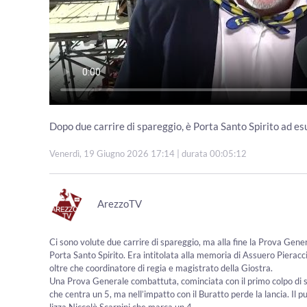
Dopo due carrire di spareggio, è Porta Santo Spirito ad e
Venerdì, 19 Giugno 2026 17:14
| durata 00:05:12
ArezzoTV
Ci sono volute due carrire di spareggio, ma alla fine la Prova Gener
Porta Santo Spirito. Era intitolata alla memoria di Assuero Pieracci
oltre che coordinatore di regia e magistrato della Giostra.
Una Prova Generale combattuta, cominciata con il primo colpo di s
che centra un 5, ma nell’impatto con il Buratto perde la lancia. Il 
lizza Niccolò Scarpini che marca un 4.