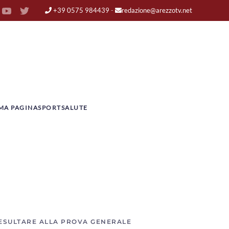
+39 0575 984439
-
redazione@arezzotv.net
MA PAGINA
SPORT
SALUTE
 ESULTARE ALLA PROVA GENERALE