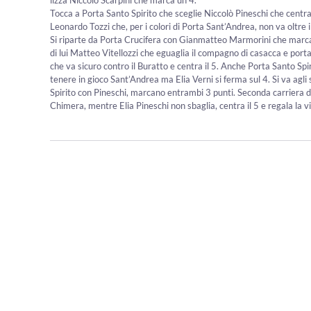
Tocca a Porta Santo Spirito che sceglie Niccolò Pineschi che centra 
Leonardo Tozzi che, per i colori di Porta Sant’Andrea, non va oltre il
Si riparte da Porta Crucifera con Gianmatteo Marmorini che marca q
di lui Matteo Vitellozzi che eguaglia il compagno di casacca e porta
che va sicuro contro il Buratto e centra il 5. Anche Porta Santo Sp
tenere in gioco Sant’Andrea ma Elia Verni si ferma sul 4. Si va agli
Spirito con Pineschi, marcano entrambi 3 punti. Seconda carriera di 
Chimera, mentre Elia Pineschi non sbaglia, centra il 5 e regala la vi