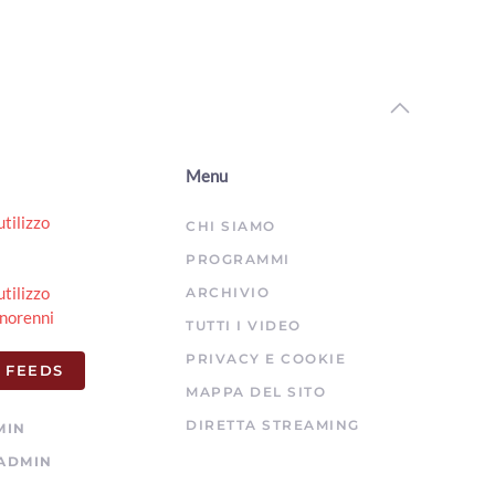
ArezzoTV
Terre d’Arezzo Music Festival, prosegue la XXI edizione
00:02:02 - Mercoledì, 22 Luglio 2026
ArezzoTV
Una notte, tre eventi: Mengo music fest, Moonlight
Menu
festival e Notte bianca
00:01:55 - Mercoledì, 22 Luglio 2026
utilizzo
CHI SIAMO
ArezzoTV
PROGRAMMI
Angoli fioriti a Pratovecchio, la sfida dei fiori e dell'arte
utilizzo
ARCHIVIO
nei piccoli rioni
norenni
00:01:31 - Martedì, 21 Luglio 2026
TUTTI I VIDEO
ArezzoTV
PRIVACY E COOKIE
 FEEDS
Torna a Bibbiena "Bandiere sotto le Stelle"
MAPPA DEL SITO
00:01:46 - Martedì, 21 Luglio 2026
ArezzoTV
DIRETTA STREAMING
MIN
ADMIN
“Arezzo Città delle Bandiere”: inaugurato il nuovo