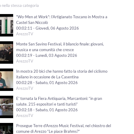
o nella stessa categoria
"Wo-Men at Work": l’Artigianato Toscano in Mostra a
Castel San Niccolò
00:02:11 - Giovedì, 06 Agosto 2026
ArezzoTV
Monte San Savino Festival, il bilancio finale: giovani,
musica e una comunità che cresce
00:02:19 - Lunedì, 03 Agosto 2026
ArezzoTV
In mostra 20 bici che hanno fatto la storia del ciclismo
italiano in occasione de La Casentina
00:02:28 - Sabato, 01 Agosto 2026
ArezzoTV
E' tornata la Fiera Antiquaria, Marcantoni: “in gran
salute. 215 espositori e tanti turisti”
00:02:18 - Sabato, 01 Agosto 2026
ArezzoTV
Prosegue Terre d'Arezzo Music Festival, nel chiostro del
comune di Arezzo “Le piace Brahms?”