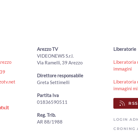
Arezzo TV
Liberatorie
VIDEONEWS S.r.l.
Arezzo
Liberatoria 
Via Ramelli, 39 Arezzo
immagini
439
Direttore responsabile
otv.net
Liberatoria 
Greta Settimelli
immagini mi
Partita Iva
01836590511
RSS
tv.it
Reg. Trib.
LOGIN AD
AR 88/1988
CRONING 