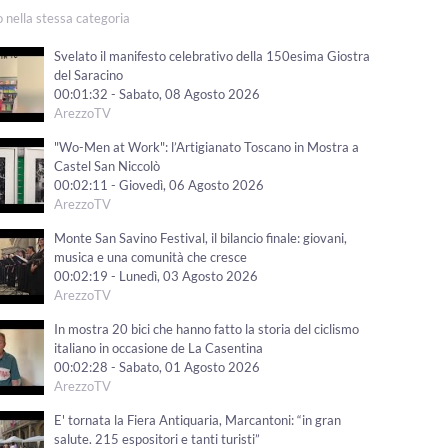
o nella stessa categoria
Svelato il manifesto celebrativo della 150esima Giostra
del Saracino
00:01:32 - Sabato, 08 Agosto 2026
ArezzoTV
"Wo-Men at Work": l’Artigianato Toscano in Mostra a
Castel San Niccolò
00:02:11 - Giovedì, 06 Agosto 2026
ArezzoTV
Monte San Savino Festival, il bilancio finale: giovani,
musica e una comunità che cresce
00:02:19 - Lunedì, 03 Agosto 2026
ArezzoTV
In mostra 20 bici che hanno fatto la storia del ciclismo
italiano in occasione de La Casentina
00:02:28 - Sabato, 01 Agosto 2026
ArezzoTV
E' tornata la Fiera Antiquaria, Marcantoni: “in gran
salute. 215 espositori e tanti turisti”