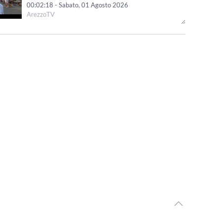
00:02:18 - Sabato, 01 Agosto 2026
ArezzoTV
Prosegue Terre d'Arezzo Music Festival, nel chiostro del
comune di Arezzo “Le piace Brahms?”
00:01:30 - Sabato, 01 Agosto 2026
ArezzoTV
"Le Mirage History" infiamma Monte San Savino,
successo per i 40 anni dello storico locale
00:01:41 - Venerdì, 31 Luglio 2026
ArezzoTV
Arezzo Città del Natale, ufficializzate le date: si parte il
14 novembre
00:01:12 - Venerdì, 31 Luglio 2026
ArezzoTV
Monte San Savino Festival entra nell'ultima settimana
00:02:08 - Martedì, 28 Luglio 2026
ArezzoTV
Opera Seme Festival, la serata conclusiva al Teatro
Petrarca con“Jazz on Broadway”