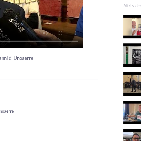
Altri vide
 anni di Unoaerre
Unoaerre