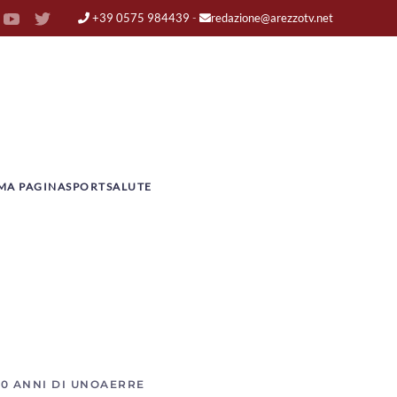
+39 0575 984439
-
redazione@arezzotv.net
MA PAGINA
SPORT
SALUTE
00 ANNI DI UNOAERRE