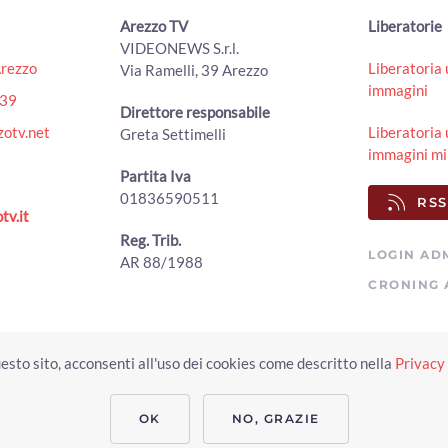
Arezzo TV
Liberatorie
VIDEONEWS S.r.l.
Arezzo
Liberatoria 
Via Ramelli, 39 Arezzo
immagini
439
Direttore responsabile
otv.net
Liberatoria 
Greta Settimelli
immagini mi
Partita Iva
01836590511
RSS
tv.it
Reg. Trib.
LOGIN AD
AR 88/1988
CRONING 
Copyright © 2023 Arezzo TV. Tutti i diritti riservati.
esto sito, acconsenti all'uso dei cookies come descritto nella
Privacy 
Realizzato da Click & Fly Arezzo 2023
Soluzioni web video fotografia dron
applicativo video yutub 2023 by clickandfly
OK
NO, GRAZIE