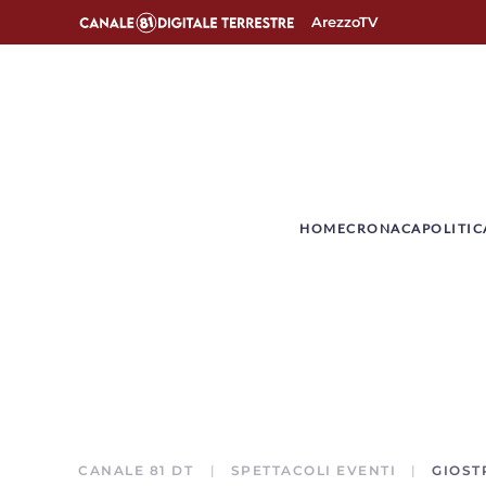
ArezzoTV
­HOME
CRONACA
POLITIC
CANALE 81 DT
SPETTACOLI EVENTI
GIOST