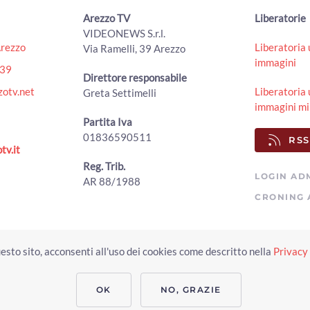
Arezzo TV
Liberatorie
VIDEONEWS S.r.l.
Arezzo
Liberatoria 
Via Ramelli, 39 Arezzo
immagini
439
Direttore responsabile
otv.net
Liberatoria 
Greta Settimelli
immagini mi
Partita Iva
01836590511
RSS
tv.it
Reg. Trib.
LOGIN AD
AR 88/1988
CRONING 
Copyright © 2023 Arezzo TV. Tutti i diritti riservati.
esto sito, acconsenti all'uso dei cookies come descritto nella
Privacy 
Realizzato da Click & Fly Arezzo 2023
Soluzioni web video fotografia dron
applicativo video yutub 2023 by clickandfly
OK
NO, GRAZIE