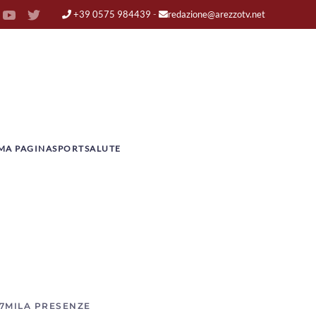
+39 0575 984439
-
redazione@arezzotv.net
MA PAGINA
SPORT
SALUTE
 7MILA PRESENZE