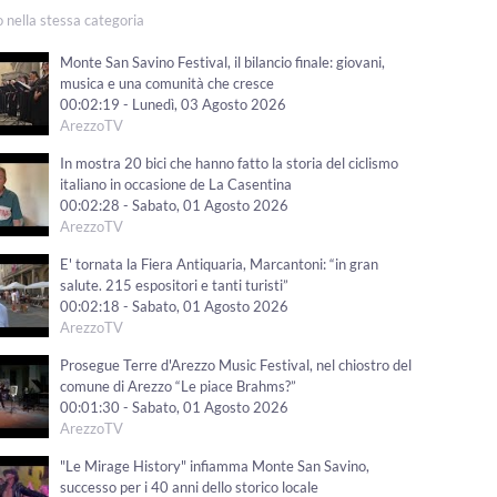
o nella stessa categoria
Monte San Savino Festival, il bilancio finale: giovani,
musica e una comunità che cresce
00:02:19 - Lunedì, 03 Agosto 2026
ArezzoTV
In mostra 20 bici che hanno fatto la storia del ciclismo
italiano in occasione de La Casentina
00:02:28 - Sabato, 01 Agosto 2026
ArezzoTV
E' tornata la Fiera Antiquaria, Marcantoni: “in gran
salute. 215 espositori e tanti turisti”
00:02:18 - Sabato, 01 Agosto 2026
ArezzoTV
Prosegue Terre d'Arezzo Music Festival, nel chiostro del
comune di Arezzo “Le piace Brahms?”
00:01:30 - Sabato, 01 Agosto 2026
ArezzoTV
"Le Mirage History" infiamma Monte San Savino,
successo per i 40 anni dello storico locale