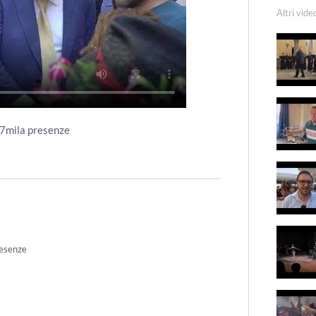
Altri vide
 7mila presenze
resenze