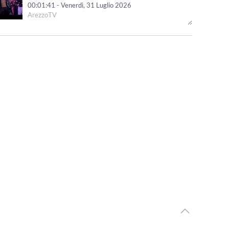
00:01:41 - Venerdì, 31 Luglio 2026
ArezzoTV
Arezzo Città del Natale, ufficializzate le date: si parte il
14 novembre
00:01:12 - Venerdì, 31 Luglio 2026
ArezzoTV
Monte San Savino Festival entra nell'ultima settimana
00:02:08 - Martedì, 28 Luglio 2026
ArezzoTV
Opera Seme Festival, la serata conclusiva al Teatro
Petrarca con“Jazz on Broadway”
00:01:42 - Lunedì, 27 Luglio 2026
ArezzoTV
L'abito di Anita Garibaldi arriva in mostra ad Arezzo
00:04:29 - Venerdì, 24 Luglio 2026
ArezzoTV
Terre d’Arezzo Music Festival, prosegue la XXI edizione
00:02:02 - Mercoledì, 22 Luglio 2026