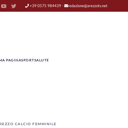
+39 0575 984439
-
redazione@arezzotv.net
MA PAGINA
SPORT
SALUTE
AREZZO CALCIO FEMMINILE