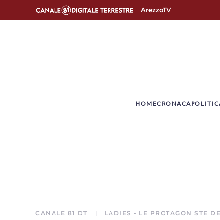
ArezzoTV
­HOME
CRONACA
POLITIC
CANALE 81 DT
LADIES - LE PROTAGONISTE D