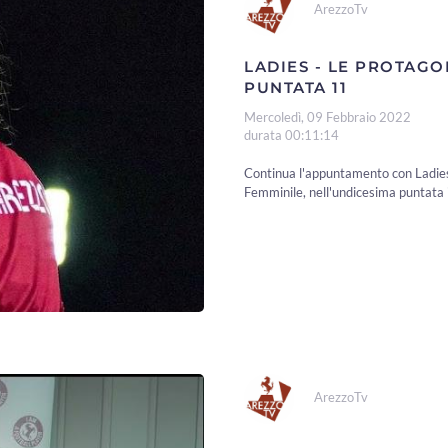
ArezzoTv
LADIES - LE PROTAGO
PUNTATA 11
Mercoledì, 09 Febbraio 2022
durata 00:11:14
Continua l'appuntamento con Ladies,
Femminile, nell'undicesima puntata i
ArezzoTv