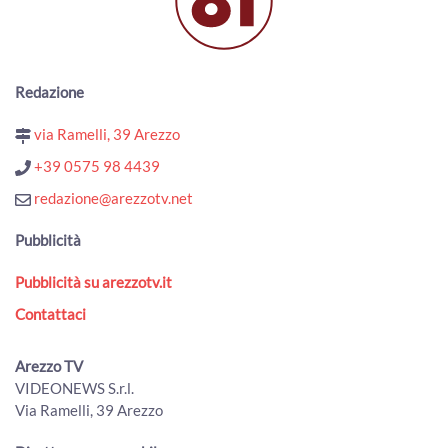
00:06:01 - Mercoledì, 03 Luglio 2019
ArezzoTv
Argentario. Si torna a "parlar di mare". Successo del
convegno su yachting e cruising
Redazione
00:14:34 - Venerdì, 29 Marzo 2019
ArezzoTv
via Ramelli, 39 Arezzo
Dietro le quinte della diretta televisiva del Palio Marinaro
+39 0575 98 4439
dell'Argentario
00:01:54 - Venerdì, 17 Agosto 2018
redazione@arezzotv.net
ArezzoTv
Pubblicità
Argentario - Il Rione Croce trionfa al 77° Palio Marinaro
dell'Argentario
Pubblicità su arezzotv.it
04:39:29 - Venerdì, 17 Agosto 2018
ArezzoTv
Contattaci
Argentario, La Croce si aggiudica il 77° Palio Marinaro
00:01:57 - Giovedì, 16 Agosto 2018
Arezzo TV
ArezzoTv
VIDEONEWS S.r.l.
Via Ramelli, 39 Arezzo
Argentario - Spettacolare Mostra alle Cisterne
00:16:43 - Mercoledì, 18 Luglio 2018