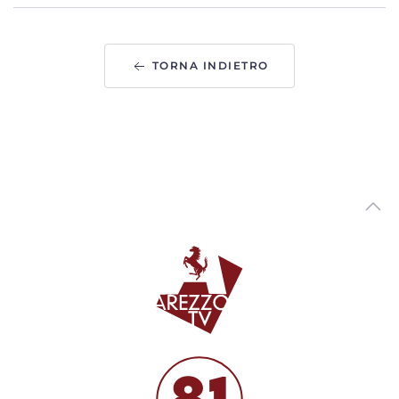
00:45:37 - Giovedì, 05 Settembre 2019
ArezzoTv
Palio Marinaro dell'Argentario al cardiopalma, trionfa la
TORNA INDIETRO
Pilarella
00:02:35 - Venerdì, 16 Agosto 2019
ArezzoTv
A Ferragosto torna il Palio Marinaro dell'Argentario,
diretta su ArezzoTv
00:01:34 - Venerdì, 09 Agosto 2019
ArezzoTv
Tre giorni in barca a vela sull'Argentario senza
smartphone: Detox Day al Giffoni
00:02:19 - Venerdì, 26 Luglio 2019
ArezzoTv
"News dall'Argentario". Amici del guzzo " 2° mostra di
modellismo navale"
00:16:22 - Sabato, 20 Luglio 2019
ArezzoTv
Monte Argentario: un anno di bilancio del Sindaco
Borghini