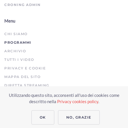
CRONING ADMIN
Menu
CHI SIAMO
PROGRAMMI
ARCHIVIO
TUTTI I VIDEO
PRIVACY E COOKIE
MAPPA DEL SITO
DIRETTA STREAMING
Utilizzando questo sito, acconsenti all'uso dei cookies come
Copyright © 2023 Arezzo TV. Tutti i diritti riservati.
descritto nella
Privacy cookies policy
.
Realizzato da Click & Fly Arezzo 2023
Soluzioni web video fotografia
drone
applicativo video yutub 2023 by clickandfly
OK
NO, GRAZIE