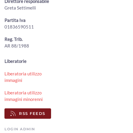
Direttore responsabile
ArezzoTv
Greta Settimelli
Argentario - 41° edizione dei 4 Forti di Porto Ercole
00:36:39 - Martedì, 12 Giugno 2018
Partita Iva
ArezzoTv
01836590511
Argentario - Regata dei quattro forti presentazione del
Reg. Trib.
drappo
00:21:35 - Lunedì, 28 Maggio 2018
AR 88/1988
ArezzoTv
Argentario - Notte dei pirati 2018
Liberatorie
00:22:58 - Mercoledì, 16 Maggio 2018
ArezzoTv
Liberatoria utilizzo
immagini
Argentario - bilanci e progetti per Porto S. Stefano e
Porto Ercole
Liberatoria utilizzo
00:26:35 - Mercoledì, 04 Aprile 2018
immagini minorenni
ArezzoTv
RSS FEEDS
LOGIN ADMIN