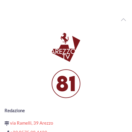
00:05:28 - Venerdì, 18 Novembre 2022
ArezzoTv
Bobo7 16 novembre
00:06:09 - Mercoledì, 16 Novembre 2022
ArezzoTv
Battifolle, molti residenti lamentano una cronica
mancanza di attenzione e manutenzione
00:12:14 - Giovedì, 06 Ottobre 2022
ArezzoTv
Matteo Camaiani Verdelli, il titolare del tabacchino ha
subito due spaccate
00:07:57 - Venerdì, 15 Luglio 2022
ArezzoTv
Arezzo rischia di perdere due importanti murales, la
protesta dei cittadini
00:12:52 - Venerdì, 08 Luglio 2022
Redazione
ArezzoTv
Laghetto del Parco Pertini in condizioni pessime dal punto
via Ramelli, 39 Arezzo
di vista igienico sanitario