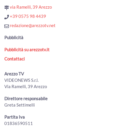
00:01:31 - Martedì, 04 Agosto 2026
via Ramelli, 39 Arezzo
ArezzoTV
+39 0575 98 4439
Proseguono le ricerche del 45enne che nel 2020 uccise la
figlia di 4 anni e ferì il figlio
redazione@arezzotv.net
00:01:13 - Martedì, 04 Agosto 2026
ArezzoTV
Pubblicità
Nascondeva dosi di cocaina lungo le strade al confine tra
Pubblicità su arezzotv.it
Toscana e Umbria: arrestato
00:01:10 - Martedì, 04 Agosto 2026
Contattaci
ArezzoTV
Fugge da una struttura: ricerche in corso nell'Aretino. Era
Arezzo TV
stato condannato omicidio della figlia
VIDEONEWS S.r.l.
00:01:15 - Lunedì, 03 Agosto 2026
Via Ramelli, 39 Arezzo
ArezzoTV
Il neo Prefetto di Arezzo Fabrizio Stelo: "a disposizione del
Direttore responsabile
territorio aretino"
Greta Settimelli
00:03:45 - Lunedì, 03 Agosto 2026
ArezzoTV
Partita Iva
Si rifugia in un bar per sfuggire al compagno violento:
01836590511
arrestato