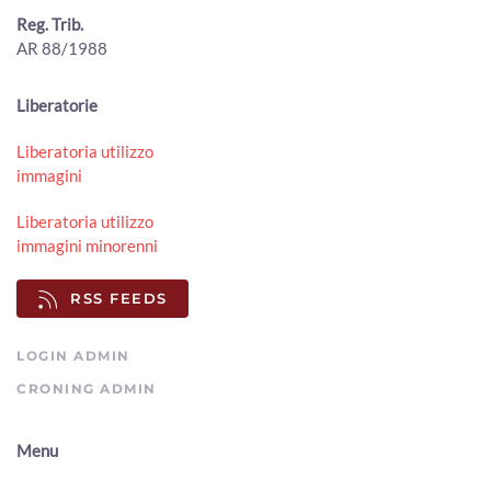
00:01:10 - Lunedì, 03 Agosto 2026
Reg. Trib.
ArezzoTV
AR 88/1988
Esodo estivo, weekend da bollino nero. Torna il Piano
Operativo Maxi Emergenze del 118
Liberatorie
00:02:49 - Sabato, 01 Agosto 2026
ArezzoTV
Liberatoria utilizzo
immagini
Quindicenne fa arrestare i “finti Carabinieri” che avevano
truffato il nonno
00:01:38 - Venerdì, 31 Luglio 2026
Liberatoria utilizzo
ArezzoTV
immagini minorenni
Truffe ed estorsioni a 1.200 anziane con le vendite porta
a porta: vittima anche ad Arezzo
RSS FEEDS
00:01:44 - Giovedì, 30 Luglio 2026
ArezzoTV
LOGIN ADMIN
Cocaina ed eroina nello zaino, scatta l'arresto per un
CRONING ADMIN
38enne
00:01:00 - Mercoledì, 29 Luglio 2026
ArezzoTV
Menu
Arezzo. Cane salvato dalla Polizia sull’A1 e affidato