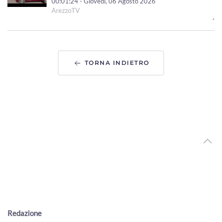
00:01:24 - Giovedì, 06 Agosto 2026
ArezzoTV
Gatto ferito a colpi di pallini, Enpa Valdarno: “Atto
ingiustificabile”
00:01:04 - Giovedì, 06 Agosto 2026
ArezzoTV
TORNA INDIETRO
Furti con spaccata e rapina in Valdarno, arrestate due
persone
00:01:17 - Mercoledì, 05 Agosto 2026
ArezzoTV
Una fiaccolata e un cippo per ricordare Gianni, Giulia e
Franco, le vittime della A1
00:02:10 - Mercoledì, 05 Agosto 2026
ArezzoTV
Uccise la figlia di 4 anni, ancora ricerche in corso. La foto
dello scomparso
00:02:08 - Mercoledì, 05 Agosto 2026
ArezzoTV
Pedopornografia, ai domiciliari il 57enne aretino. Giovedì
Redazione
esame su dispositivi informatici