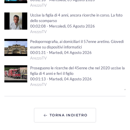
ArezzoTV
Uccise la figlia di 4 anni, ancora ricerche in corso. La foto
dello scomparso
00:02:08 - Mercoledì, 05 Agosto 2026
ArezzoTV
Pedopornografia, ai domiciliari il 57enne aretino. Giovedì
esame su dispositivi informatici
00:01:31 - Martedì, 04 Agosto 2026
ArezzoTV
Proseguono le ricerche del 45enne che nel 2020 uccise la
figlia di 4 anni e ferì il figlio
00:01:13 - Martedì, 04 Agosto 2026
ArezzoTV
Nascondeva dosi di cocaina lungo le strade al confine tra
Toscana e Umbria: arrestato
00:01:10 - Martedì, 04 Agosto 2026
ArezzoTV
TORNA INDIETRO
Fugge da una struttura: ricerche in corso nell'Aretino. Era
stato condannato omicidio della figlia