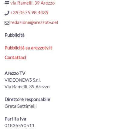
via Ramelli, 39 Arezzo
00:01:44 - Giovedì, 30 Luglio 2026
ArezzoTV
+39 0575 98 4439
Cocaina ed eroina nello zaino, scatta l'arresto per un
redazione@arezzotv.net
38enne
00:01:00 - Mercoledì, 29 Luglio 2026
Pubblicità
ArezzoTV
Pubblicità su arezzotv.it
Arezzo. Cane salvato dalla Polizia sull’A1 e affidato
all'Enpa
Contattaci
00:01:56 - Mercoledì, 29 Luglio 2026
ArezzoTV
Arezzo TV
Incendio alla Carbonaia, indagini in corso. Spunta un video
VIDEONEWS S.r.l.
00:01:05 - Mercoledì, 29 Luglio 2026
Via Ramelli, 39 Arezzo
ArezzoTV
Caso di legionella in una Rsa aretina, anziana ricoverata in
Direttore responsabile
prognosi riservata
Greta Settimelli
00:02:37 - Martedì, 28 Luglio 2026
ArezzoTV
Partita Iva
01836590511
Sventato l’assalto a un furgone carico d’oro diretto ad
Arezzo: blitz in Sardegna, 11 arresti