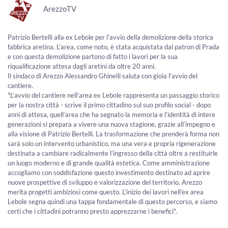
ArezzoTV
Patrizio Bertelli alla ex Lebole per l'avvio della demolizione della storica
fabbrica aretina. L'area, come noto, è stata acquistata dal patron di Prada
e con questa demolizione partono di fatto i lavori per la sua
riqualificazione attesa dagli aretini da oltre 20 anni.
Il sindaco di Arezzo Alessandro Ghinelli saluta con gioia l'avvio del
cantiere.
"L’avvio del cantiere nell’area ex Lebole rappresenta un passaggio storico
per la nostra città - scrive il primo cittadino sul suo profilo social - dopo
anni di attesa, quell’area che ha segnato la memoria e l’identità di intere
generazioni si prepara a vivere una nuova stagione, grazie all’impegno e
alla visione di Patrizio Bertelli. La trasformazione che prenderà forma non
sarà solo un intervento urbanistico, ma una vera e propria rigenerazione
destinata a cambiare radicalmente l’ingresso della città oltre a restituirle
un luogo moderno e di grande qualità estetica. Come amministrazione
accogliamo con soddisfazione questo investimento destinato ad aprire
nuove prospettive di sviluppo e valorizzazione del territorio. Arezzo
merita progetti ambiziosi come questo. L’inizio dei lavori nell’ex area
Lebole segna quindi una tappa fondamentale di questo percorso, e siamo
certi che i cittadini potranno presto apprezzarne i benefici".