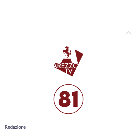
00:01:15 - Lunedì, 03 Agosto 2026
ArezzoTV
Il neo Prefetto di Arezzo Fabrizio Stelo: "a disposizione del
territorio aretino"
00:03:45 - Lunedì, 03 Agosto 2026
ArezzoTV
Si rifugia in un bar per sfuggire al compagno violento:
arrestato
00:01:10 - Lunedì, 03 Agosto 2026
ArezzoTV
Esodo estivo, weekend da bollino nero. Torna il Piano
Operativo Maxi Emergenze del 118
00:02:49 - Sabato, 01 Agosto 2026
ArezzoTV
Quindicenne fa arrestare i “finti Carabinieri” che avevano
truffato il nonno
00:01:38 - Venerdì, 31 Luglio 2026
ArezzoTV
Redazione
Truffe ed estorsioni a 1.200 anziane con le vendite porta
a porta: vittima anche ad Arezzo