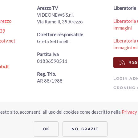
Arezzo TV
Liberatorie
VIDEONEWS S.r.l.
Arezzo
Liberatoria 
Via Ramelli, 39 Arezzo
immagini
439
Direttore responsabile
otv.net
Liberatoria 
Greta Settimelli
immagini mi
Partita Iva
01836590511
RSS
tv.it
Reg. Trib.
LOGIN AD
AR 88/1988
CRONING 
Copyright © 2023 Arezzo TV. Tutti i diritti riservati.
esto sito, acconsenti all'uso dei cookies come descritto nella
Privacy 
Realizzato da Click & Fly Arezzo 2023
Soluzioni web video fotografia dron
applicativo video yutub 2023 by clickandfly
OK
NO, GRAZIE