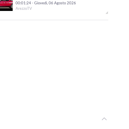
00:01:24 - Giovedì, 06 Agosto 2026
ArezzoTV
Gatto ferito a colpi di pallini, Enpa Valdarno: “Atto
ingiustificabile”
00:01:04 - Giovedì, 06 Agosto 2026
ArezzoTV
Furti con spaccata e rapina in Valdarno, arrestate due
persone
00:01:17 - Mercoledì, 05 Agosto 2026
ArezzoTV
Una fiaccolata e un cippo per ricordare Gianni, Giulia e
Franco, le vittime della A1
00:02:10 - Mercoledì, 05 Agosto 2026
ArezzoTV
Uccise la figlia di 4 anni, ancora ricerche in corso. La foto
dello scomparso
00:02:08 - Mercoledì, 05 Agosto 2026
ArezzoTV
Pedopornografia, ai domiciliari il 57enne aretino. Giovedì
esame su dispositivi informatici