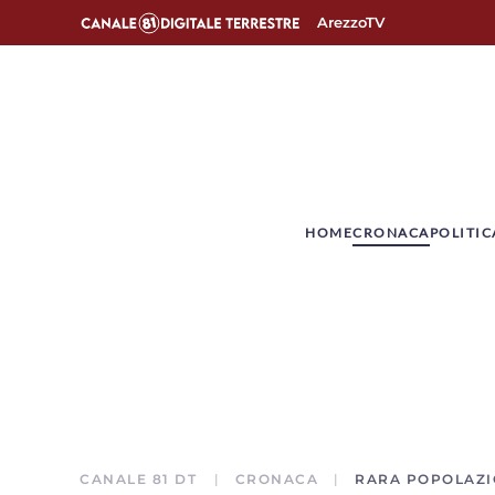
ArezzoTV
­HOME
CRONACA
POLITIC
CANALE 81 DT
CRONACA
RARA POPOLAZIO