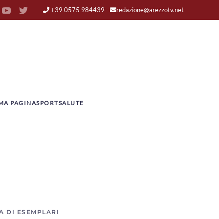
+39 0575 984439
-
redazione@arezzotv.net
MA PAGINA
SPORT
SALUTE
A DI ESEMPLARI