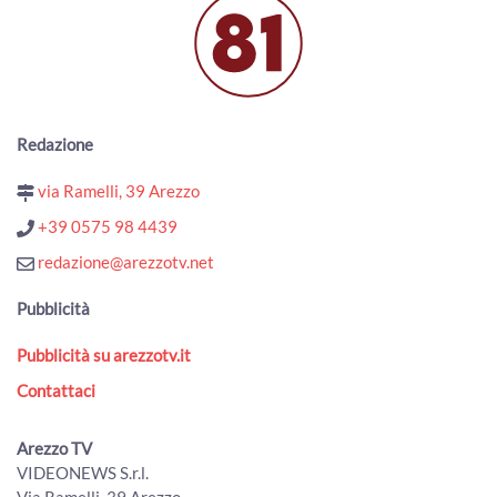
ArezzoTV
Fugge da una struttura: ricerche in corso nell'Aretino. Era
stato condannato omicidio della figlia
00:01:15 - Lunedì, 03 Agosto 2026
ArezzoTV
Redazione
Il neo Prefetto di Arezzo Fabrizio Stelo: "a disposizione del
territorio aretino"
via Ramelli, 39 Arezzo
00:03:45 - Lunedì, 03 Agosto 2026
ArezzoTV
+39 0575 98 4439
Si rifugia in un bar per sfuggire al compagno violento:
redazione@arezzotv.net
arrestato
00:01:10 - Lunedì, 03 Agosto 2026
Pubblicità
ArezzoTV
Pubblicità su arezzotv.it
Esodo estivo, weekend da bollino nero. Torna il Piano
Operativo Maxi Emergenze del 118
Contattaci
00:02:49 - Sabato, 01 Agosto 2026
ArezzoTV
Arezzo TV
Quindicenne fa arrestare i “finti Carabinieri” che avevano
VIDEONEWS S.r.l.
truffato il nonno
Via Ramelli, 39 Arezzo