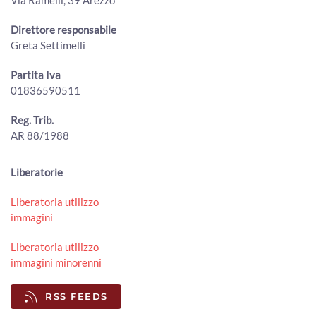
00:01:38 - Venerdì, 31 Luglio 2026
ArezzoTV
Direttore responsabile
Truffe ed estorsioni a 1.200 anziane con le vendite porta
Greta Settimelli
a porta: vittima anche ad Arezzo
00:01:44 - Giovedì, 30 Luglio 2026
Partita Iva
ArezzoTV
01836590511
Cocaina ed eroina nello zaino, scatta l'arresto per un
38enne
Reg. Trib.
00:01:00 - Mercoledì, 29 Luglio 2026
AR 88/1988
ArezzoTV
Arezzo. Cane salvato dalla Polizia sull’A1 e affidato
Liberatorie
all'Enpa
00:01:56 - Mercoledì, 29 Luglio 2026
Liberatoria utilizzo
ArezzoTV
immagini
Incendio alla Carbonaia, indagini in corso. Spunta un video
00:01:05 - Mercoledì, 29 Luglio 2026
Liberatoria utilizzo
ArezzoTV
immagini minorenni
Caso di legionella in una Rsa aretina, anziana ricoverata in
RSS FEEDS
prognosi riservata
00:02:37 - Martedì, 28 Luglio 2026