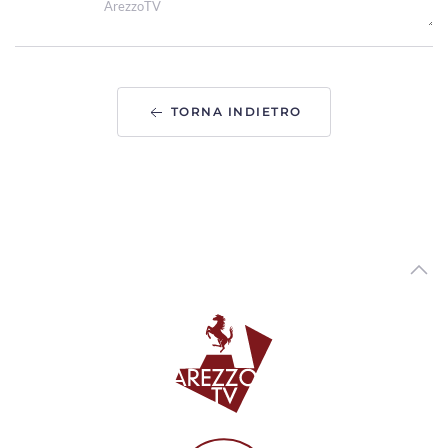
ArezzoTV
Una fiaccolata e un cippo per ricordare Gianni, Giulia e
Franco, le vittime della A1
00:02:10 - Mercoledì, 05 Agosto 2026
ArezzoTV
TORNA INDIETRO
Uccise la figlia di 4 anni, ancora ricerche in corso. La foto
dello scomparso
00:02:08 - Mercoledì, 05 Agosto 2026
ArezzoTV
Pedopornografia, ai domiciliari il 57enne aretino. Giovedì
esame su dispositivi informatici
00:01:31 - Martedì, 04 Agosto 2026
ArezzoTV
Proseguono le ricerche del 45enne che nel 2020 uccise la
figlia di 4 anni e ferì il figlio
00:01:13 - Martedì, 04 Agosto 2026
ArezzoTV
Nascondeva dosi di cocaina lungo le strade al confine tra
Toscana e Umbria: arrestato
00:01:10 - Martedì, 04 Agosto 2026