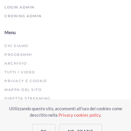
ArezzoTV
LOGIN ADMIN
CRONING ADMIN
Menu
CHI SIAMO
PROGRAMMI
ARCHIVIO
TUTTI I VIDEO
PRIVACY E COOKIE
MAPPA DEL SITO
DIRETTA STREAMING
Utilizzando questo sito, acconsenti all'uso dei cookies come
Copyright © 2023 Arezzo TV. Tutti i diritti riservati.
descritto nella
Privacy cookies policy
.
Realizzato da Click & Fly Arezzo 2023
Soluzioni web video fotografia
drone
applicativo video yutub 2023 by clickandfly