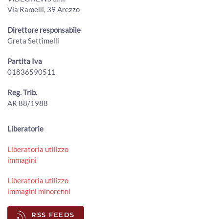
Naturalmente Pianoforte, l'alba a Romena con Gloria
Via Ramelli, 39 Arezzo
Campaner e Paolo Ruffini
00:03:31 - Lunedì, 20 Luglio 2026
Direttore responsabile
ArezzoTV
Greta Settimelli
MenGo Music Fest, I Cani chiudono l’edizione 2026
00:01:25 - Lunedì, 20 Luglio 2026
Partita Iva
ArezzoTV
01836590511
Foiano della Chiana, oltre 5.000 presenze per la Festa
Reg. Trib.
della Birra 2026
00:01:07 - Lunedì, 20 Luglio 2026
AR 88/1988
ArezzoTV
A Stia prende forma il "Terzo Paradiso" di Pistoletto per i
Liberatorie
50 anni della Biennale d'Arte Fabbrile
00:02:34 - Sabato, 18 Luglio 2026
Liberatoria utilizzo
ArezzoTV
immagini
The Zen Circus sul palco del Mengo Music Fest
Liberatoria utilizzo
00:01:15 - Sabato, 18 Luglio 2026
immagini minorenni
ArezzoTV
RSS FEEDS