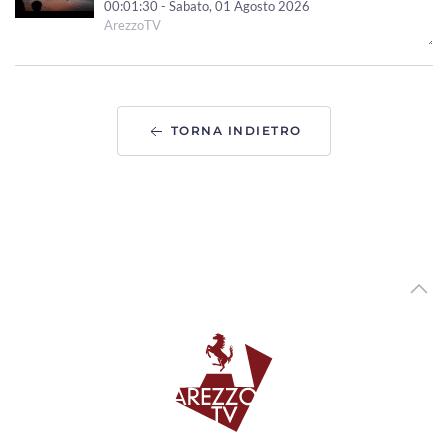
00:01:30 - Sabato, 01 Agosto 2026
ArezzoTV
"Le Mirage History" infiamma Monte San Savino,
successo per i 40 anni dello storico locale
00:01:41 - Venerdì, 31 Luglio 2026
ArezzoTV
TORNA INDIETRO
Arezzo Città del Natale, ufficializzate le date: si parte il
14 novembre
00:01:12 - Venerdì, 31 Luglio 2026
ArezzoTV
Monte San Savino Festival entra nell'ultima settimana
00:02:08 - Martedì, 28 Luglio 2026
ArezzoTV
Opera Seme Festival, la serata conclusiva al Teatro
Petrarca con“Jazz on Broadway”
00:01:42 - Lunedì, 27 Luglio 2026
ArezzoTV
L'abito di Anita Garibaldi arriva in mostra ad Arezzo
00:04:29 - Venerdì, 24 Luglio 2026
ArezzoTV