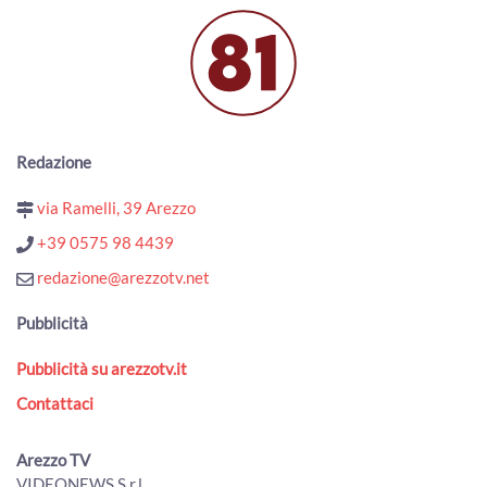
Terre d’Arezzo Music Festival, prosegue la XXI edizione
00:02:02 - Mercoledì, 22 Luglio 2026
ArezzoTV
Una notte, tre eventi: Mengo music fest, Moonlight
festival e Notte bianca
00:01:55 - Mercoledì, 22 Luglio 2026
Redazione
ArezzoTV
via Ramelli, 39 Arezzo
Angoli fioriti a Pratovecchio, la sfida dei fiori e dell'arte nei
piccoli rioni
+39 0575 98 4439
00:01:31 - Martedì, 21 Luglio 2026
redazione@arezzotv.net
ArezzoTV
Torna a Bibbiena "Bandiere sotto le Stelle"
Pubblicità
00:01:46 - Martedì, 21 Luglio 2026
ArezzoTV
Pubblicità su arezzotv.it
“Arezzo Città delle Bandiere”: inaugurato il nuovo
Contattaci
percorso espositivo permanente
00:02:58 - Martedì, 21 Luglio 2026
ArezzoTV
Arezzo TV
VIDEONEWS S.r.l.