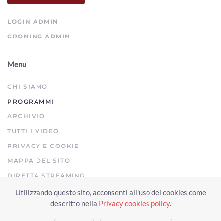
LOGIN ADMIN
CRONING ADMIN
Menu
CHI SIAMO
PROGRAMMI
ARCHIVIO
TUTTI I VIDEO
PRIVACY E COOKIE
MAPPA DEL SITO
DIRETTA STREAMING
Utilizzando questo sito, acconsenti all'uso dei cookies come
Copyright © 2023 Arezzo TV. Tutti i diritti riservati.
descritto nella
Privacy cookies policy
.
Realizzato da Click & Fly Arezzo 2023
Soluzioni web video fotografia
drone