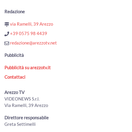
festival e Notte bianca
00:01:55 - Mercoledì, 22 Luglio 2026
Redazione
ArezzoTV
via Ramelli, 39 Arezzo
Angoli fioriti a Pratovecchio, la sfida dei fiori e dell'arte nei
piccoli rioni
+39 0575 98 4439
00:01:31 - Martedì, 21 Luglio 2026
redazione@arezzotv.net
ArezzoTV
Torna a Bibbiena "Bandiere sotto le Stelle"
Pubblicità
00:01:46 - Martedì, 21 Luglio 2026
ArezzoTV
Pubblicità su arezzotv.it
“Arezzo Città delle Bandiere”: inaugurato il nuovo
Contattaci
percorso espositivo permanente
00:02:58 - Martedì, 21 Luglio 2026
ArezzoTV
Arezzo TV
VIDEONEWS S.r.l.
Naturalmente Pianoforte, l'alba a Romena con Gloria
Via Ramelli, 39 Arezzo
Campaner e Paolo Ruffini
00:03:31 - Lunedì, 20 Luglio 2026
Direttore responsabile
ArezzoTV
Greta Settimelli
MenGo Music Fest, I Cani chiudono l’edizione 2026