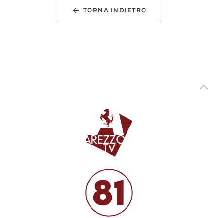
ArezzoTV
TORNA INDIETRO
Arezzo Città del Natale, ufficializzate le date: si parte il
14 novembre
00:01:12 - Venerdì, 31 Luglio 2026
ArezzoTV
Monte San Savino Festival entra nell'ultima settimana
00:02:08 - Martedì, 28 Luglio 2026
ArezzoTV
Opera Seme Festival, la serata conclusiva al Teatro
Petrarca con“Jazz on Broadway”
00:01:42 - Lunedì, 27 Luglio 2026
ArezzoTV
L'abito di Anita Garibaldi arriva in mostra ad Arezzo
00:04:29 - Venerdì, 24 Luglio 2026
ArezzoTV
Terre d’Arezzo Music Festival, prosegue la XXI edizione
00:02:02 - Mercoledì, 22 Luglio 2026
ArezzoTV
Una notte, tre eventi: Mengo music fest, Moonlight