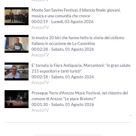
Monte San Savino Festival, il bilancio finale: giovani,
musica e una comunità che cresce
00:02:19 - Lunedì, 03 Agosto 2026
ArezzoTV
In mostra 20 bici che hanno fatto la storia del ciclismo
italiano in occasione de La Casentina
00:02:28 - Sabato, 01 Agosto 2026
ArezzoTV
E' tornata la Fiera Antiquaria, Marcantoni: “in gran salute.
215 espositori e tanti turisti”
00:02:18 - Sabato, 01 Agosto 2026
ArezzoTV
Prosegue Terre d'Arezzo Music Festival, nel chiostro del
comune di Arezzo “Le piace Brahms?”
00:01:30 - Sabato, 01 Agosto 2026
ArezzoTV
"Le Mirage History" infiamma Monte San Savino,
successo per i 40 anni dello storico locale
00:01:41 - Venerdì, 31 Luglio 2026