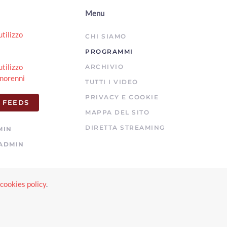
00:03:45 - Lunedì, 03 Agosto 2026
Menu
ArezzoTV
utilizzo
Si rifugia in un bar per sfuggire al compagno violento:
CHI SIAMO
arrestato
PROGRAMMI
00:01:10 - Lunedì, 03 Agosto 2026
ArezzoTV
utilizzo
ARCHIVIO
norenni
Esodo estivo, weekend da bollino nero. Torna il Piano
TUTTI I VIDEO
Operativo Maxi Emergenze del 118
PRIVACY E COOKIE
00:02:49 - Sabato, 01 Agosto 2026
 FEEDS
ArezzoTV
MAPPA DEL SITO
Quindicenne fa arrestare i “finti Carabinieri” che
DIRETTA STREAMING
MIN
avevano truffato il nonno
ADMIN
00:01:38 - Venerdì, 31 Luglio 2026
ArezzoTV
Truffe ed estorsioni a 1.200 anziane con le vendite porta
a porta: vittima anche ad Arezzo
cookies policy
.
e
00:01:44 - Giovedì, 30 Luglio 2026
ArezzoTV
Cocaina ed eroina nello zaino, scatta l'arresto per un