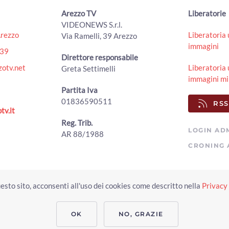
Arezzo TV
Liberatorie
VIDEONEWS S.r.l.
Arezzo
Liberatoria 
Via Ramelli, 39 Arezzo
immagini
439
Direttore responsabile
otv.net
Liberatoria 
Greta Settimelli
immagini mi
Partita Iva
01836590511
RSS
tv.it
Reg. Trib.
LOGIN AD
AR 88/1988
CRONING 
Copyright © 2023 Arezzo TV. Tutti i diritti riservati.
esto sito, acconsenti all'uso dei cookies come descritto nella
Privacy 
Realizzato da Click & Fly Arezzo 2023
Soluzioni web video fotografia dron
applicativo video yutub 2023 by clickandfly
OK
NO, GRAZIE