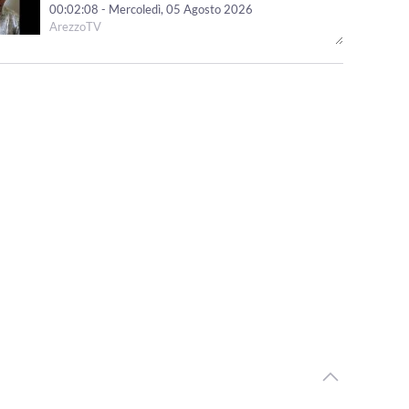
00:02:08 - Mercoledì, 05 Agosto 2026
ArezzoTV
Pedopornografia, ai domiciliari il 57enne aretino. Giovedì
esame su dispositivi informatici
00:01:31 - Martedì, 04 Agosto 2026
ArezzoTV
Proseguono le ricerche del 45enne che nel 2020 uccise
la figlia di 4 anni e ferì il figlio
00:01:13 - Martedì, 04 Agosto 2026
ArezzoTV
Nascondeva dosi di cocaina lungo le strade al confine tra
Toscana e Umbria: arrestato
00:01:10 - Martedì, 04 Agosto 2026
ArezzoTV
Fugge da una struttura: ricerche in corso nell'Aretino.
Era stato condannato omicidio della figlia
00:01:15 - Lunedì, 03 Agosto 2026
ArezzoTV
Il neo Prefetto di Arezzo Fabrizio Stelo: "a disposizione
del territorio aretino"