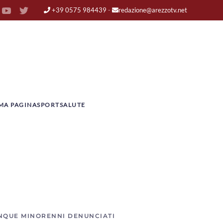
+39 0575 984439
-
redazione@arezzotv.net
MA PAGINA
SPORT
SALUTE
INQUE MINORENNI DENUNCIATI