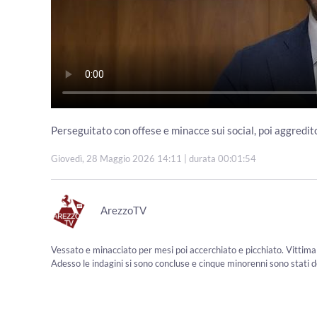
Perseguitato con offese e minacce sui social, poi aggredi
Giovedì, 28 Maggio 2026 14:11
| durata 00:01:54
ArezzoTV
Vessato e minacciato per mesi poi accerchiato e picchiato. Vittima
Adesso le indagini si sono concluse e cinque minorenni sono stati d