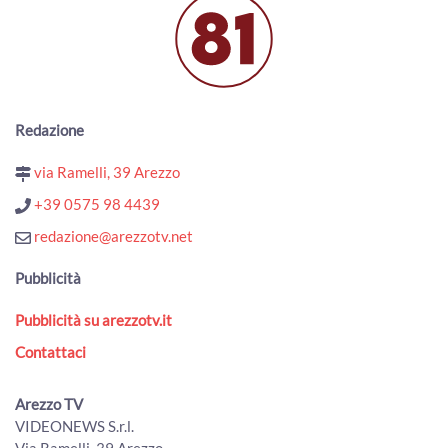
Terre d’Arezzo Music Festival, prosegue la XXI edizione
00:02:02 - Mercoledì, 22 Luglio 2026
ArezzoTV
Una notte, tre eventi: Mengo music fest, Moonlight
festival e Notte bianca
00:01:55 - Mercoledì, 22 Luglio 2026
Redazione
ArezzoTV
via Ramelli, 39 Arezzo
Angoli fioriti a Pratovecchio, la sfida dei fiori e dell'arte nei
piccoli rioni
+39 0575 98 4439
00:01:31 - Martedì, 21 Luglio 2026
redazione@arezzotv.net
ArezzoTV
Torna a Bibbiena "Bandiere sotto le Stelle"
Pubblicità
00:01:46 - Martedì, 21 Luglio 2026
ArezzoTV
Pubblicità su arezzotv.it
“Arezzo Città delle Bandiere”: inaugurato il nuovo
Contattaci
percorso espositivo permanente
00:02:58 - Martedì, 21 Luglio 2026
ArezzoTV
Arezzo TV
VIDEONEWS S.r.l.
Naturalmente Pianoforte, l'alba a Romena con Gloria
Via Ramelli, 39 Arezzo