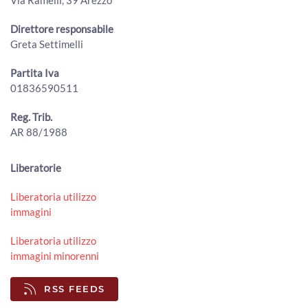
Campaner e Paolo Ruffini
00:03:31 - Lunedì, 20 Luglio 2026
Direttore responsabile
ArezzoTV
Greta Settimelli
MenGo Music Fest, I Cani chiudono l’edizione 2026
00:01:25 - Lunedì, 20 Luglio 2026
Partita Iva
ArezzoTV
01836590511
Foiano della Chiana, oltre 5.000 presenze per la Festa
Reg. Trib.
della Birra 2026
00:01:07 - Lunedì, 20 Luglio 2026
AR 88/1988
ArezzoTV
A Stia prende forma il "Terzo Paradiso" di Pistoletto per i
Liberatorie
50 anni della Biennale d'Arte Fabbrile
00:02:34 - Sabato, 18 Luglio 2026
Liberatoria utilizzo
ArezzoTV
immagini
The Zen Circus sul palco del Mengo Music Fest
Liberatoria utilizzo
00:01:15 - Sabato, 18 Luglio 2026
immagini minorenni
ArezzoTV
RSS FEEDS