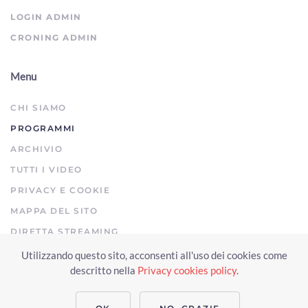
LOGIN ADMIN
CRONING ADMIN
Menu
CHI SIAMO
PROGRAMMI
ARCHIVIO
TUTTI I VIDEO
PRIVACY E COOKIE
MAPPA DEL SITO
DIRETTA STREAMING
Utilizzando questo sito, acconsenti all'uso dei cookies come
Copyright © 2023 Arezzo TV. Tutti i diritti riservati.
descritto nella
Privacy cookies policy
.
Realizzato da Click & Fly Arezzo 2023
Soluzioni web video fotografia
drone
applicativo video yutub 2023 by clickandfly