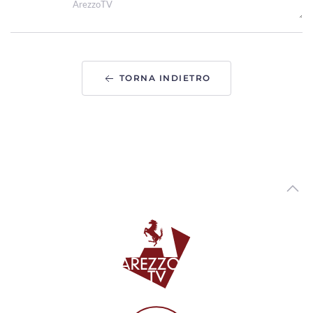
ArezzoTV
"Le Mirage History" infiamma Monte San Savino,
successo per i 40 anni dello storico locale
00:01:41 - Venerdì, 31 Luglio 2026
ArezzoTV
TORNA INDIETRO
Arezzo Città del Natale, ufficializzate le date: si parte il
14 novembre
00:01:12 - Venerdì, 31 Luglio 2026
ArezzoTV
Monte San Savino Festival entra nell'ultima settimana
00:02:08 - Martedì, 28 Luglio 2026
ArezzoTV
Opera Seme Festival, la serata conclusiva al Teatro
Petrarca con“Jazz on Broadway”
00:01:42 - Lunedì, 27 Luglio 2026
ArezzoTV
L'abito di Anita Garibaldi arriva in mostra ad Arezzo
00:04:29 - Venerdì, 24 Luglio 2026
ArezzoTV