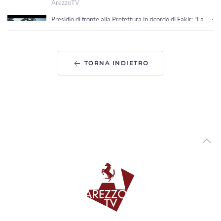
ArezzoTV
Presidio di fronte alla Prefettura in ricordo di Fakir: "La
fragilità non si arresta"
00:01:00 - Martedì, 04 Agosto 2026
ArezzoTV
TORNA INDIETRO
Foiano della Chiana, inaugurato il Fosso Salciaia per la
Sicurezza del Territorio
00:01:55 - Martedì, 04 Agosto 2026
ArezzoTV
Caldo record in Toscana: Lamma: "luglio è stato il più
caldo degli ultimi secoli"
00:03:27 - Martedì, 04 Agosto 2026
ArezzoTV
Sangue, l'appello di Avis e Giani: “Anche d'estate donare è
un gesto che salva la vita”
00:01:25 - Lunedì, 03 Agosto 2026
ArezzoTV
Cortona, all’eremo de Le Celle la scultura San Francesco e
il lupo di Ugo Riva
00:02:19 - Lunedì, 03 Agosto 2026