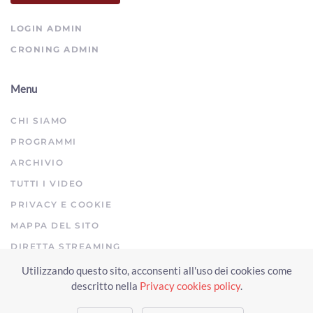
LOGIN ADMIN
CRONING ADMIN
Menu
CHI SIAMO
PROGRAMMI
ARCHIVIO
TUTTI I VIDEO
PRIVACY E COOKIE
MAPPA DEL SITO
DIRETTA STREAMING
Utilizzando questo sito, acconsenti all'uso dei cookies come
Copyright © 2023 Arezzo TV. Tutti i diritti riservati.
descritto nella
Privacy cookies policy
.
Realizzato da Click & Fly Arezzo 2023
Soluzioni web video fotografia
drone