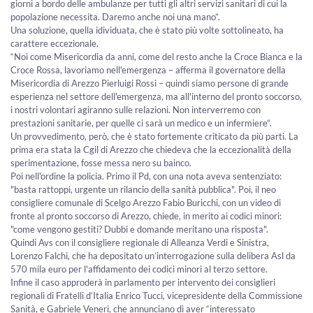
giorni a bordo delle ambulanze per tutti gli altri servizi sanitari di cui la
popolazione necessita. Daremo anche noi una mano”.
Una soluzione, quella idividuata, che è stato più volte sottolineato, ha
carattere eccezionale.
“Noi come Misericordia da anni, come del resto anche la Croce Bianca e la
Croce Rossa, lavoriamo nell'emergenza – afferma il governatore della
Misericordia di Arezzo Pierluigi Rossi – quindi siamo persone di grande
esperienza nel settore dell'emergenza, ma all'interno del pronto soccorso,
i nostri volontari agiranno sulle relazioni. Non interverremo con
prestazioni sanitarie, per quelle ci sarà un medico e un infermiere”.
Un provvedimento, però, che è stato fortemente criticato da più parti. La
prima era stata la Cgil di Arezzo che chiedeva che la eccezionalità della
sperimentazione, fosse messa nero su bainco.
Poi nell'ordine la policia. Primo il Pd, con una nota aveva sentenziato:
"basta rattoppi, urgente un rilancio della sanità pubblica". Poi, il neo
consigliere comunale di Scelgo Arezzo Fabio Buricchi, con un video di
fronte al pronto soccorso di Arezzo, chiede, in merito ai codici minori:
"come vengono gestiti? Dubbi e domande meritano una risposta".
Quindi Avs con il consigliere regionale di Alleanza Verdi e Sinistra,
Lorenzo Falchi, che ha depositato un’interrogazione sulla delibera Asl da
570 mila euro per l'affidamento dei codici minori al terzo settore.
Infine il caso approderà in parlamento per intervento dei consiglieri
regionali di Fratelli d’Italia Enrico Tucci, vicepresidente della Commissione
Sanità, e Gabriele Veneri, che annunciano di aver “interessato