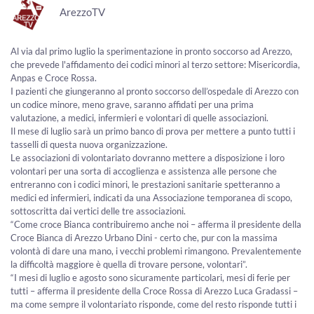
ArezzoTV
Al via dal primo luglio la sperimentazione in pronto soccorso ad Arezzo,
che prevede l'affidamento dei codici minori al terzo settore: Misericordia,
Anpas e Croce Rossa.
I pazienti che giungeranno al pronto soccorso dell’ospedale di Arezzo con
un codice minore, meno grave, saranno affidati per una prima
valutazione, a medici, infermieri e volontari di quelle associazioni.
Il mese di luglio sarà un primo banco di prova per mettere a punto tutti i
tasselli di questa nuova organizzazione.
Le associazioni di volontariato dovranno mettere a disposizione i loro
volontari per una sorta di accoglienza e assistenza alle persone che
entreranno con i codici minori, le prestazioni sanitarie spetteranno a
medici ed infermieri, indicati da una Associazione temporanea di scopo,
sottoscritta dai vertici delle tre associazioni.
“Come croce Bianca contribuiremo anche noi – afferma il presidente della
Croce Bianca di Arezzo Urbano Dini - certo che, pur con la massima
volontà di dare una mano, i vecchi problemi rimangono. Prevalentemente
la difficoltà maggiore è quella di trovare persone, volontari”.
“I mesi di luglio e agosto sono sicuramente particolari, mesi di ferie per
tutti – afferma il presidente della Croce Rossa di Arezzo Luca Gradassi –
ma come sempre il volontariato risponde, come del resto risponde tutti i