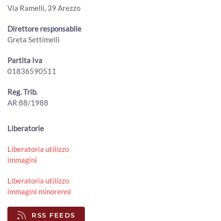
ArezzoTV
Via Ramelli, 39 Arezzo
"Prezzi troppo bassi, gli agricoltori aretini sono allo
stremo": l'allarme lanciato da Cia Arezzo
Direttore responsabile
00:02:15 - Giovedì, 30 Luglio 2026
Greta Settimelli
ArezzoTV
Partita Iva
50 milioni di tasse non riscosse, il comune di Arezzo punta
01836590511
al recupero
00:01:50 - Giovedì, 30 Luglio 2026
ArezzoTV
Reg. Trib.
AR 88/1988
Ex mercato ortofrutticolo, passerella Rigutino e Cpia: le
interrogazioni in consiglio comunale
00:03:39 - Giovedì, 30 Luglio 2026
Liberatorie
ArezzoTV
Liberatoria utilizzo
Scuola di San Leo chiusa e collegamento con Indicatore,
immagini
Con Arezzo chiede risposte
00:01:21 - Mercoledì, 29 Luglio 2026
Liberatoria utilizzo
ArezzoTV
immagini minorenni
ll Mumec si conferma “Museo di Rilevanza Regionale”
00:01:31 - Martedì, 28 Luglio 2026
RSS FEEDS
ArezzoTV