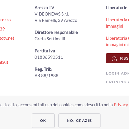
Arezzo TV
Liberatorie
VIDEONEWS S.r.l.
Arezzo
Liberatoria 
Via Ramelli, 39 Arezzo
immagini
439
Direttore responsabile
otv.net
Liberatoria 
Greta Settimelli
immagini mi
Partita Iva
01836590511
RSS
tv.it
Reg. Trib.
LOGIN AD
AR 88/1988
CRONING 
Copyright © 2023 Arezzo TV. Tutti i diritti riservati.
esto sito, acconsenti all'uso dei cookies come descritto nella
Privacy 
Realizzato da Click & Fly Arezzo 2023
Soluzioni web video fotografia dron
applicativo video yutub 2023 by clickandfly
OK
NO, GRAZIE