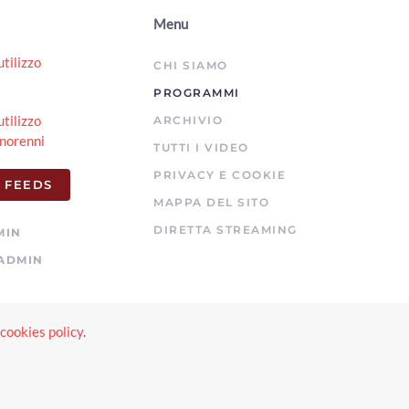
00:01:10 - Martedì, 04 Agosto 2026
Menu
ArezzoTV
utilizzo
Fugge da una struttura: ricerche in corso nell'Aretino.
CHI SIAMO
Era stato condannato omicidio della figlia
PROGRAMMI
00:01:15 - Lunedì, 03 Agosto 2026
ArezzoTV
utilizzo
ARCHIVIO
norenni
Il neo Prefetto di Arezzo Fabrizio Stelo: "a disposizione
TUTTI I VIDEO
del territorio aretino"
PRIVACY E COOKIE
00:03:45 - Lunedì, 03 Agosto 2026
 FEEDS
ArezzoTV
MAPPA DEL SITO
Si rifugia in un bar per sfuggire al compagno violento:
DIRETTA STREAMING
MIN
arrestato
ADMIN
00:01:10 - Lunedì, 03 Agosto 2026
ArezzoTV
Esodo estivo, weekend da bollino nero. Torna il Piano
Operativo Maxi Emergenze del 118
cookies policy
.
e
00:02:49 - Sabato, 01 Agosto 2026
ArezzoTV
Quindicenne fa arrestare i “finti Carabinieri” che