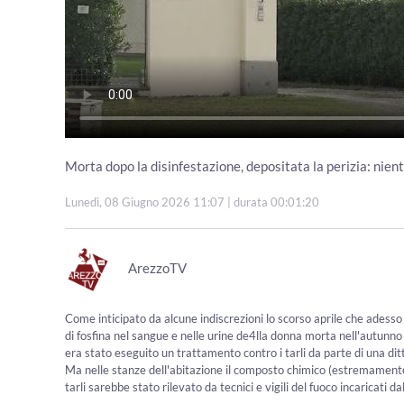
Morta dopo la disinfestazione, depositata la perizia: nien
Lunedì, 08 Giugno 2026 11:07
| durata 00:01:20
ArezzoTV
Come inticipato da alcune indiscrezioni lo scorso aprile che adess
di fosfina nel sangue e nelle urine de4lla donna morta nell'autun
era stato eseguito un trattamento contro i tarli da parte di una dit
Ma nelle stanze dell'abitazione il composto chimico (estremamente vo
tarli sarebbe stato rilevato da tecnici e vigili del fuoco incaricati da