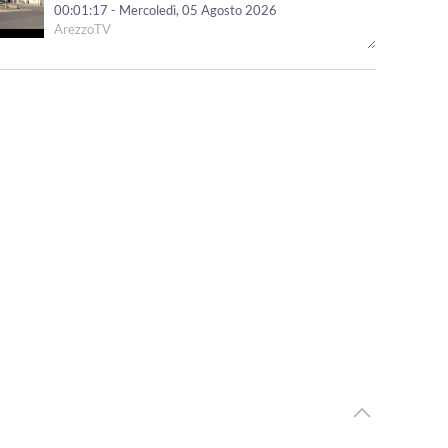
00:01:17 - Mercoledì, 05 Agosto 2026
ArezzoTV
Una fiaccolata e un cippo per ricordare Gianni, Giulia e
Franco, le vittime della A1
00:02:10 - Mercoledì, 05 Agosto 2026
ArezzoTV
Uccise la figlia di 4 anni, ancora ricerche in corso. La foto
dello scomparso
00:02:08 - Mercoledì, 05 Agosto 2026
ArezzoTV
Pedopornografia, ai domiciliari il 57enne aretino. Giovedì
esame su dispositivi informatici
00:01:31 - Martedì, 04 Agosto 2026
ArezzoTV
Proseguono le ricerche del 45enne che nel 2020 uccise
la figlia di 4 anni e ferì il figlio
00:01:13 - Martedì, 04 Agosto 2026
ArezzoTV
Nascondeva dosi di cocaina lungo le strade al confine tra
Toscana e Umbria: arrestato