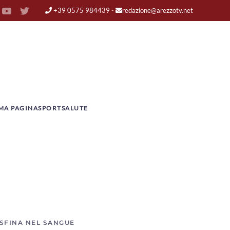
+39 0575 984439
-
redazione@arezzotv.net
MA PAGINA
SPORT
SALUTE
OSFINA NEL SANGUE