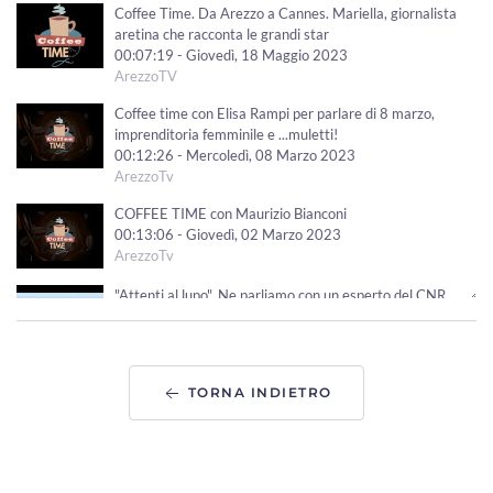
Coffee Time. Da Arezzo a Cannes. Mariella, giornalista
aretina che racconta le grandi star
00:07:19 - Giovedì, 18 Maggio 2023
ArezzoTV
Coffee time con Elisa Rampi per parlare di 8 marzo,
imprenditoria femminile e ...muletti!
00:12:26 - Mercoledì, 08 Marzo 2023
ArezzoTv
COFFEE TIME con Maurizio Bianconi
00:13:06 - Giovedì, 02 Marzo 2023
ArezzoTv
"Attenti al lupo". Ne parliamo con un esperto del CNR
00:10:30 - Mercoledì, 01 Marzo 2023
ArezzoTv
Coffee Time con Elisa Marcheselli. Chi sono i bulli?
TORNA INDIETRO
00:10:57 - Venerdì, 24 Febbraio 2023
ArezzoTv
Coffe Time con Matteo Marzotti
00:09:47 - Lunedì, 20 Febbraio 2023