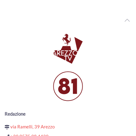
ArezzoTv
Coffee Time con Mauro Valenti
00:15:56 - Venerdì, 23 Dicembre 2022
ArezzoTv
Coffee Time con Giordana Giordini
00:09:32 - Martedì, 20 Dicembre 2022
ArezzoTv
Coffee Time con Marco Sacchetti
00:10:26 - Venerdì, 09 Dicembre 2022
ArezzoTv
Coffee Time con Francesco Macri
00:09:41 - Mercoledì, 07 Dicembre 2022
ArezzoTv
Redazione
via Ramelli, 39 Arezzo